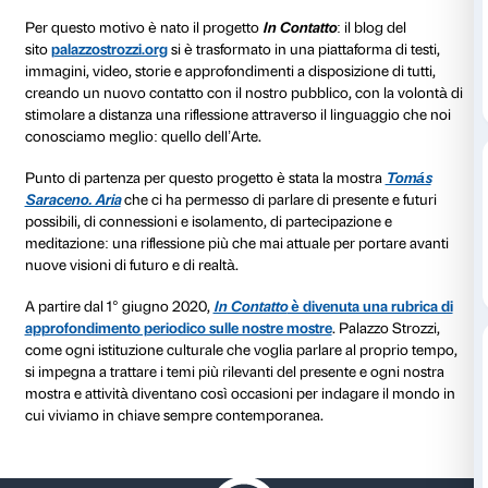
Ottantaquattro: tanti sono i giorni da domenica 8 ma
del lockdown di Palazzo Strozzi, a lunedì 1° giugno 2
nostra riapertura.
In questo periodo la nostra istituzione si è trovata di 
sfida inusuale: il venir meno del rapporto diretto con 
che normalmente è la base del nostro lavoro.
Per questo motivo è nato il progetto
In Contatto
: il 
sito
palazzostrozzi.org
si è trasformato in una piattafo
immagini, video, storie e approfondimenti a disposizio
creando un nuovo contatto con il nostro pubblico, co
stimolare a distanza una riflessione attraverso il ling