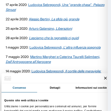
18 marzo 2020:
Tomás Saraceno: per un suono lento 
20 marzo 2020:
Riccardo Lami e Ludovica Sebrego
sulla stessa barca
21 marzo 2020:
Marina Abramović: il mio cuore è co
24 marzo 2020:
Ludovica Sebregondi,
Il cielo in un
26 marzo 2020:
Jeff Koons: Italy you can do this!
29 marzo 2020:
Ludovica Sebregondi,
A tavola con
ricette, inquietudini e convivialità
1 aprile 2020:
Riccardo Lami,
Being Together, stare 
3 aprile 2020:
L’arte a casa: speciali attività per bamb
famiglie