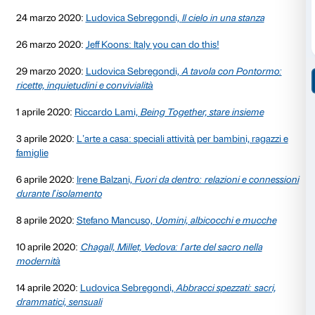
Articoli
11 marzo 2020:
Arturo Galansino,
Come in una ragna
13 marzo 2020:
Arturo Galansino,
Un manifesto per il
Thermodynamic Constellation
14 marzo 2020:
Ai Weiwei: a casa, ma uniti
16 marzo 2020:
Arturo Galansino e Ludovica Sebre
libertà: tra Italo Calvino e Tomás Saraceno