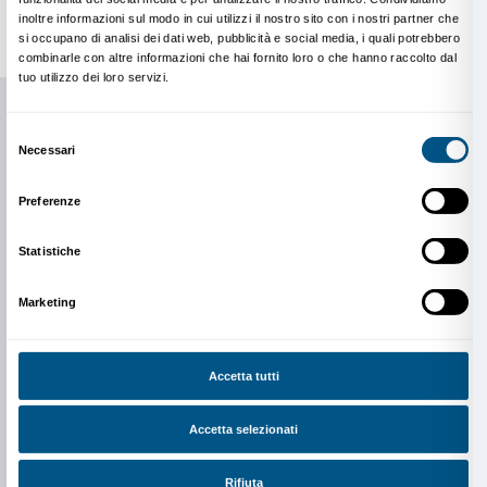
6 aprile 2020:
Irene Balzani,
Fuori da dentro: relazio
durante l’isolamento
8 aprile 2020:
Stefano Mancuso,
Uomini, albicocchi
10 aprile 2020:
Chagall, Millet, Vedova: l’arte del sacr
modernità
14 aprile 2020:
Ludovica Sebregondi,
Abbracci spezza
drammatici, sensuali
17 aprile 2020:
Ludovica Sebregondi,
Una “grande c
Strozzi
22 aprile 2020:
Alessio Bertini,
La sfida più grande