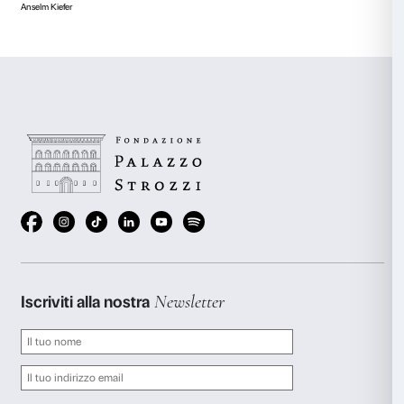
L’artista ha ottenuto vasta attenzione internazionale
insieme a Georg Baselitz, ha rappresentato la German
39. Biennale di Venezia nel 1980.
La metà degli anni ’90 segna un cambiamento nel su
lunghi viaggi in India, Asia, America e Nord Africa ha
interesse per lo scambio di pensiero tra mondo orien
occidental e strutture che ricordano l’architettura 
entrano nel suo operare. Sono evidenti accenni ai p
della Francia, con rappresentazioni di costellazioni o 
piante e semi di girasole.
Kiefer, appassionato lettore, arricchisce le sue opere 
letterari e poetici stratificati. Queste associazioni non
necessariamente fisse né letterali, ma si sovrappong
tessuto interconnesso di significat e l’interesse per i l