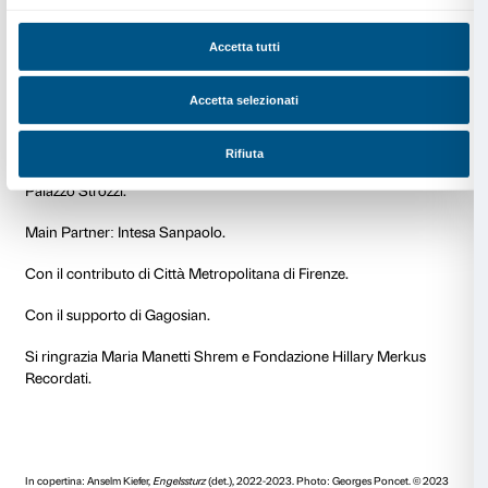
studi d’arte presso le accademie di Friburgo e Karlsr
giovane artista è entratoò in contatto con Joseph Be
partecipatoò alla sua azione
Save the Woods
nel 1971
Con le sue prime opere ha affrontato la storia del Ter
confrontato con l’identità post-bellica della Germa
per rompere il silenzio sul passato recente. Attraverso
saluto nazista o la citazione visiva e la decostruzione 
nazionalsocialista e dei miti germanici, Kiefer ha espl
identità e la propria cultura.
Dal 1971 fino al trasferimento in Francia nel 1992, Kie
nell’Odenwald, in Germania. In questo periodo ha ini
incorporare nel suo lavoro materiali e tecniche ora e
come piombo, paglia, piante, tessuti e xilografie, ins
come
L’anello del Nibelungo
di Wagner, la poesia di 
Ingeborg Bachmann, oltre a riferimenti biblici e mist