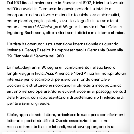
“Occupazioni” naziste, e alcuni versi di Quasimodo , t
Kiefer stesso su una parete della sala: «Ognuno sta s
della terra / trafitto da un raggio di sole / ed è subito 
Anselm Kiefer
Donaueschingen, 1945