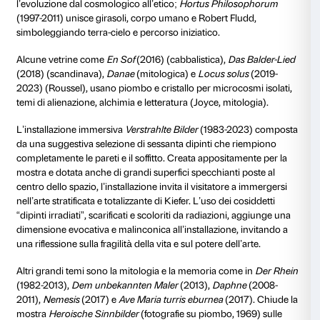
Il percorso in mostra
Anselm Kiefer.
Angeli caduti
si pone come una grand
concepita appositamente dall’artista in diretto dialog
di Palazzo Strozzi, tra le sale del Piano Nobile e il cort
rinascimentale. Attraverso venticinque opere storiche
produzione, tra cui un lavoro immersivo composto da
di dimensioni diverse, l’esposizione permette di esplo
variegata pratica dell’artista che abbraccia pittura, sc
installazione e fotografia.
Nel cortile
,
Engelssturz
(2022-2023), sostenuta dalla
Hillary Merkus Recordati, altezza oltre 7 metri, raffigur
combattimento tra arcangelo Michele e angeli ribelli 
metafora di Bene e Male, invitando a riflettere su spir