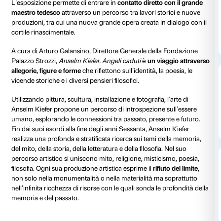
Cortile
Piano nobile
Tutti i giorni 10.00-20.00
A pagamento
Giovedì fino alle 23.00
Amici di Palazzo Strozzi:
gratuito
Palazzo Strozzi ospita una grande mostra ideata e rea
a
uno dei più importanti artisti tra XX e XXI secolo
, A
L’esposizione permette di entrare in
contatto diretto 
maestro tedesco
attraverso un percorso tra lavori sto
produzioni, tra cui una nuova grande opera creata in 
cortile rinascimentale.
A cura di Arturo Galansino, Direttore Generale della