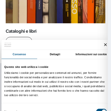
– fumare nei locali della biblioteca, introdurvi cibo o l
– scrivere, anche in modo non indelebile, sui libri del
comunque danneggiare in qualsiasi modo il suo mate
documentario.
Informativa agli utenti della biblioteca
Informazioni e contatti
segreteria@palazzostrozzi.org
anche
Scopri