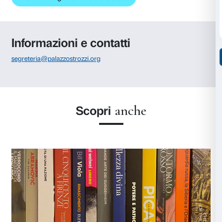
registro delle presenze il proprio nome e cognome, l’
ingresso e di uscita, la propria firma e la finalità dell
dei libri della biblioteca (ricerca, tesi di laurea, studi
etc.).
Dopo la consultazione, i volumi dovranno essere lasci
ed è compito esclusivo del personale ricollocarli negli 
Norme di comportamento
È rigorosamente vietato:
– portare con sé zaini, borse o bagagli di qualunque 
dovranno essere lasciati in deposito presso il guard
piano/piano mostra);