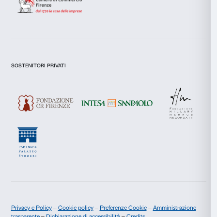
Necessari
del
consenso
Preferenze
Newsletter
Iscriviti alla nostra
Statistiche
Marketing
Dichiaro di aver preso visione della
Privacy Policy.
Accetta tutti
Presto il consenso per l'iscrizione alla newsletter e altre comun
di marketing.
Presto il consenso per attività di analisi e profilazione.
Accetta selezionati
Iscriviti
Rifiuta