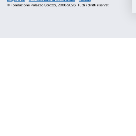
Chi siamo
Sostienici
Fondazione Palazzo Strozzi
Sponsorship
Storia di Palazzo Strozzi
Comitato dei Partner d
Pubblicazioni e biblioteca
Palazzo Strozzi Foun
Area stampa
Membership
Contatti
Info e prenotazioni
Dal lunedì al venerdì, 9.00-18.00
+39 055 26 45 155
prenotazioni@palazzostrozzi.org
Palazzo Strozzi, Piazza Strozzi s.n.c.