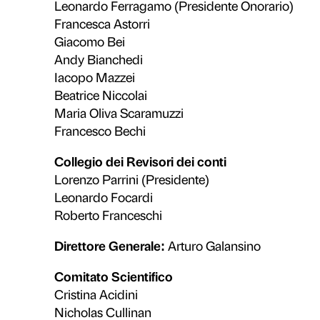
Laboratori, visite tematiche, proget
la costruzione condivisa di signifi
e istituzioni del territorio permet
Palazzo Strozzi come punto di rifer
Scopri il Dipartimento Educazio
Sostenibilità
e i
La Fondazione adotta un modello d
con un equilibrio tra finanziament
consente di programmare in modo r