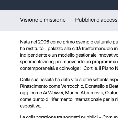
Un laboratorio per 
innovazione
Palazzo Strozzi è un capolavoro de
Firenze e un centro culturale inte
contemporanea dialogano con il pr
educativi e attività aperte a tutti i 
Visione e missione
Pubbl