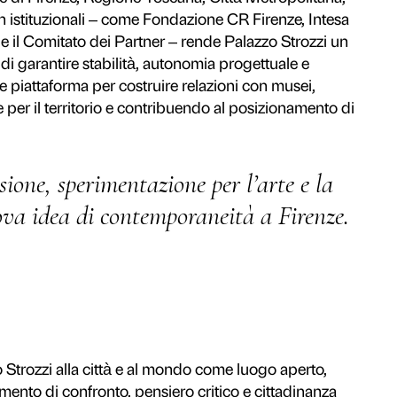
culturale pubblico‑privato in Italia, la Fo
 trasformandolo in un laboratorio culturale vi
le innovativo. Fin dall’inizio la Fondazione 
programma di mostre che abbraccia l’arte 
ile, il Piano Nobile e la Strozzina in un uni
tre settanta esposizioni, dalle grandi rassegn
atello e Beato Angelico ai progetti con prot
mović, Olafur Eliasson, Tracey Emin o Jeff
ionale per la ricerca curatoriale e la produ
bblici – Comune di Firenze, Regione Toscana