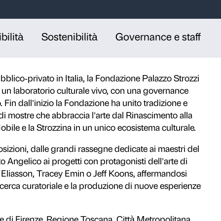
arte, cultura e
ll’architettura rinascimentale nel cuore di
rnazionale dove arte antica, moderna e
esente attraverso mostre, progetti
pubblici.
ici e accessibilità
Sostenibilità