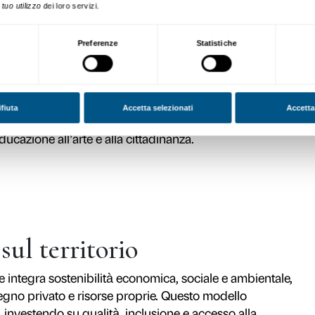
one
tituire Palazzo Strozzi alla città e al mond
rte diventa strumento di confronto, pensiero 
ni progetto sono pensati per mettere in dialo
siva e invitando i visitatori a diventare pro
a su tre assi: qualità scientifica delle espos
r la sostenibilità culturale, sociale e ambie
storia dell’arte, ricerca curatoriale e attenzi
le grandi trasformazioni contemporanee.