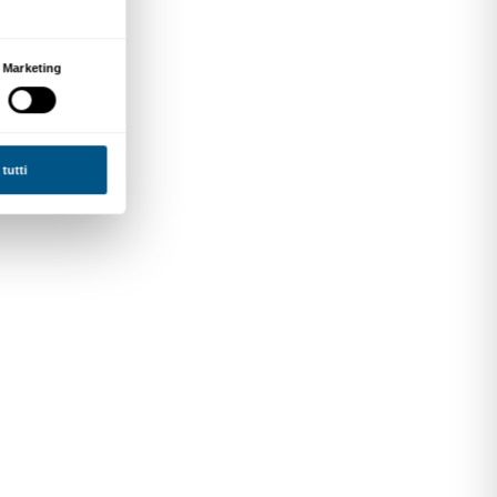
o come luogo aperto,
critico e cittadinanza
go opere, spazi e
tagonisti dell’esperienza
izioni, innovazione nei
ntale. Questo approccio si
one ai temi del presente,