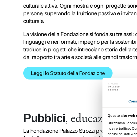
Camera di Commercio – e importan
Sanpaolo, Fondazione Hillary Merk
caso esemplare di alleanza per la 
continuità nel tempo. La Fondazio
istituzioni, imprese e comunità, g
Firenze sulla scena culturale inter
Palazzo Strozzi è accessib
cultura: un laboratorio 