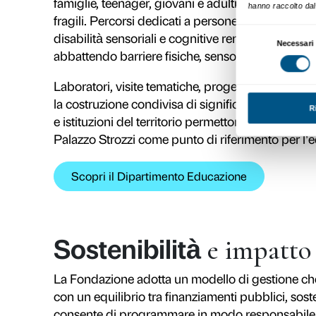
Visione
e missi
La missione della Fondazione è res
accessibile e partecipato, dove l’a
culturale attiva. Ogni mostra e og
persone, superando la fruizione pas
culturale.​​
La visione della Fondazione si fond
linguaggi e nei formati, impegno pe
traduce in progetti che intrecciano 
dal rapporto tra arte e società al