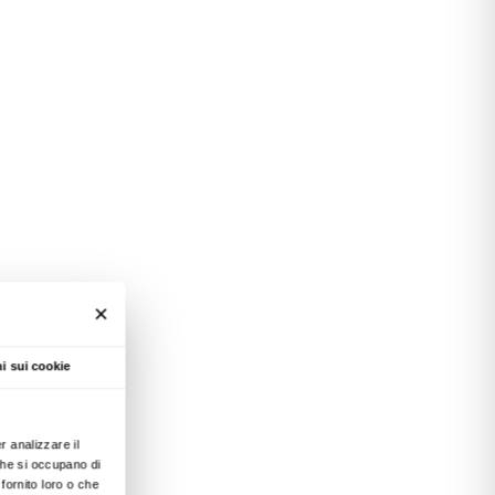
one CR Firenze, Intesa
nde Palazzo Strozzi un
mia progettuale e
lazioni con musei,
ndo al posizionamento di
 per l’arte e la
neità a Firenze.