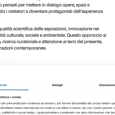
ti partner non istituzionali – come Fondazi
us Recordati e il Comitato dei Partner – re
cultura capace di garantire stabilità, autono
ne agisce come piattaforma per costruire re
enerando valore per il territorio e contribue
nazionale.
ilità, inclusione, sperimentazione
per una nuova idea di contempora