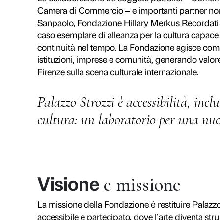
Nata nel 2006 come primo esempio 
ha restituito il palazzo alla città
indipendente e un modello gestiona
sperimentazione, promuovendo un 
contemporaneità e coinvolge il Cort
Dalla sua nascita ha dato vita a ol
Rinascimento come Verrocchio, Don
oggi come Ai Weiwei, Marina Abra
come punto di riferimento internaz
espositive.
La collaborazione tra soggetti pu