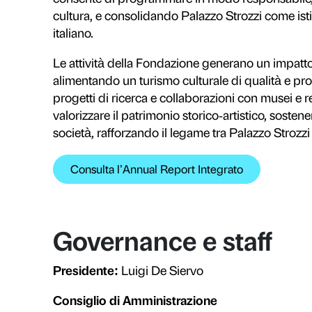
Leggi lo Statuto della Fondazion
Pubblici
, educaz
La Fondazione Palazzo Strozzi pro
famiglie, teenager, giovani e adult
fragili. Percorsi dedicati a perso
disabilità sensoriali e cognitive r
abbattendo barriere fisiche, sensoria