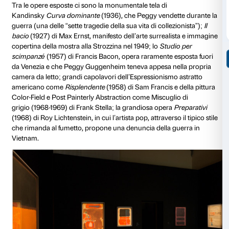
Visitabile fino a domenica 24 luglio, la mostra ha por
oltre 100 capolavori dell’arte europea e americana tra 
gli anni sessanta del Novecento, permettendo un ec
confronto tra opere fondamentali di maestri europei d
moderna come
Marcel Duchamp
,
Max Ernst
,
Man R
Picasso
e dei cosiddetti informali europei come
Alber
Vedova
,
Jean Dubuffet
,
Lucio Fontana
, insieme a gra
sculture di alcune delle maggiori personalità dell’ar
degli anni cinquanta e sessanta come
Jackson Pollo
Rothko
,
Willem de Kooning
,
Alexander Calder
,
Roy L
Twombly
.
Attraverso dipinti, sculture, incisioni e fotografie prov
collezioni Guggenheim di New York e Venezia, nonch