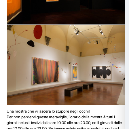
musei e collezioni private, la mostra costituisce una 
straordinaria dell’attività collezionistica di Peggy e 
Guggenheim nonché un’occasione unica per ammira
capolavori che hanno definito il concetto di arte mod
Surrealismo all’Action Painting fino all’Informale e all
Tra le opere esposte ci sono la monumentale tela di
Kandinsky
Curva dominante
(1936), che Peggy vend
guerra (una delle “sette tragedie della sua vita di coll
bacio
(1927) di Max Ernst, manifesto dell’arte surrea
copertina della mostra alla Strozzina nel 1949; lo
Stu
scimpanzé
(1957) di Francis Bacon, opera raramente
da Venezia e che Peggy Guggenheim teneva appesa n
camera da letto; grandi capolavori dell’Espressionis
americano come
Risplendente
(1958) di Sam Francis 
Color-Field e Post Painterly Abstraction come Miscug
grigio (1968-1969) di Frank Stella; la grandiosa oper