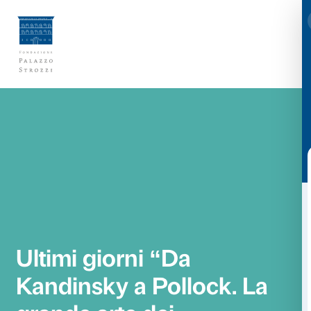
Vai
al
contenuto