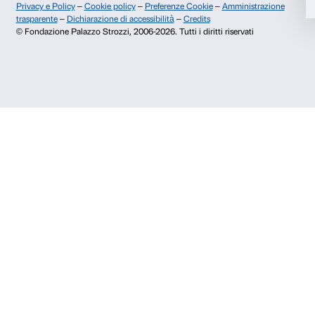
Chi siamo
Sostienici
Fondazione Palazzo Strozzi
Sponsorship
Storia di Palazzo Strozzi
Comitato dei Partner d
Pubblicazioni e biblioteca
Palazzo Strozzi Foun
Area stampa
Membership
Contatti
Info e prenotazioni
Dal lunedì al venerdì, 9.00-18.00
+39 055 26 45 155
prenotazioni@palazzostrozzi.org