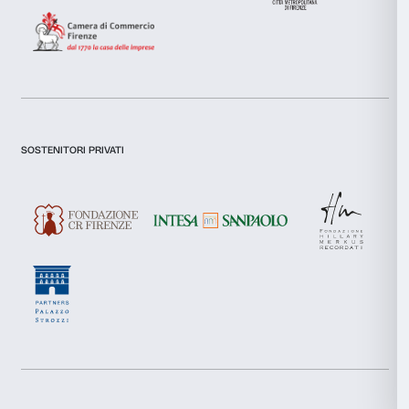
consenso
Preferenze
Statistiche
Newsletter
Iscriviti alla nostra
Marketing
Accetta tutti
Dichiaro di aver preso visione della
Privacy Policy.
Presto il consenso per l'iscrizione alla newsletter e altre comun
Accetta selezionati
di marketing.
Presto il consenso per attività di analisi e profilazione.
Rifiuta
Iscriviti