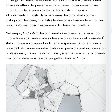
Nel marzo del 2020, mentre il mondo si trovava sosp
tempo incerto, nasceva
In Contatto
, un ponte virtual
Strozzi e i suoi pubblici. Il blog del nostro sito web si
un luogo di riflessione e condivisione in cui l’arte è 
chiave di lettura del presente e uno strumento per 
nuovi futuri. Quel primo ciclo di articoli, nato in rispo
all’isolamento imposto dalla pandemia, ha dimostrat
dialogo con le opere, gli artisti e le idee possa trascen
fisici, trasformandosi in esperienza di riflessione collet