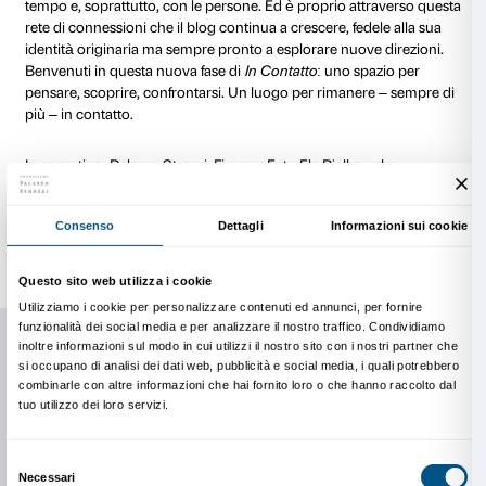
racconti personali, interviste e dialoghi con figure d
dell’arte e della cultura, in un mosaico di narrazioni ch
complessità del contemporaneo.
Il cuore di
In Contatto
rimane il suo essere uno spazi
condiviso, capace di accogliere sguardi molteplici e 
connessioni. Il blog non è solo un archivio di idee, 
vivo, in cui il pensiero sull’arte si fa esperienza condiv
troveranno spazio riflessioni critiche, suggestioni poe
di esperienze personali e incursioni nei processi creat
mantenendo sempre saldo il legame tra il Palazzo, i suoi
mondo che lo circonda.