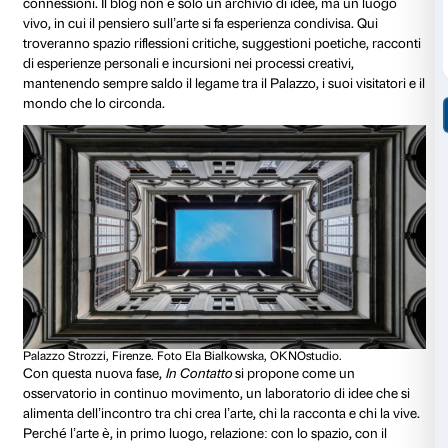
Tomás Saraceno.
Aria
, Palazzo Strozzi, Firenze, 2020. Fot
OKNOstudio.
Oggi, il blog si rinnova ancora una volta. Dal 19 febb
Contatto
inaugura una nuova fase, rafforzando il suo 
piattaforma di connessione tra la nostra istituzione e
lo vivono, lo visitano o semplicemente lo osservano 
Palazzo Strozzi diventa un crocevia di esperienze, un 
voci si moltiplicano e i punti di vista si intrecciano.
Questa trasformazione si traduce in un ampliamento 
prospettive e dei contenuti, che continueranno a ruo
alle mostre e ai progetti di Palazzo Strozzi, ma con u
ancora più ampio. Gli articoli esploreranno le opere e
degli artisti, mettendole in relazione con contesti cultur
sociali sempre diversi. Approfondimenti inediti si aff