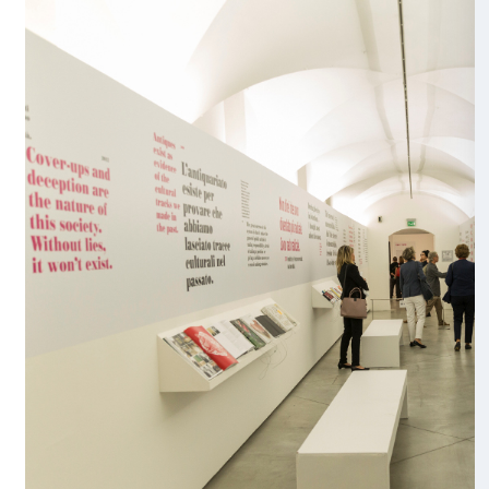
KIT DISEGNO
Esprimi la tua creatività attraverso la più antica forma 
disegno.
Allena lo sguardo e con album e matita, insieme a tan
suggerimenti per osservare le opere in mostra, inter
caledoiscopico di Ai Weiwei. Il Kit Disegno è un mat
disponibile per i nostri visitatori, rivolto a chiunque v
un nuovo modo di guardare l’arte dei grandi artisti. 
guardare, conoscere ed entrare in contatto con un’op
un metodo per concentrarsi e allo stesso tempo per 
davanti a un quadro o una scultura.