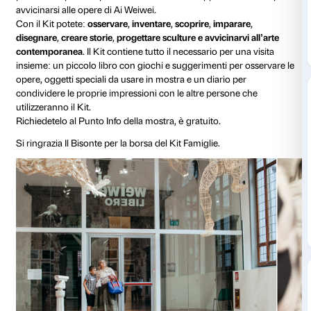
La prima grande mostra italiana dedicata ad uno dei 
artisti contemporanei, non finisce con la visita delle sa
Abbiamo voluto rendere speciale la vostra esperienz
un ricco programma di eventi legati all’esposizione
entusiasmanti avventure offerte all’interno del percor
letture, attività e speciali kit sempre disponibili in mos
KIT FAMIGLIA
Un Kit per adulti e bambini, per vivere in famiglia la v
Ai Weiwei. Libero
in maniera divertente e creativa. O
percorso espositivo prevede un’attività e un approf