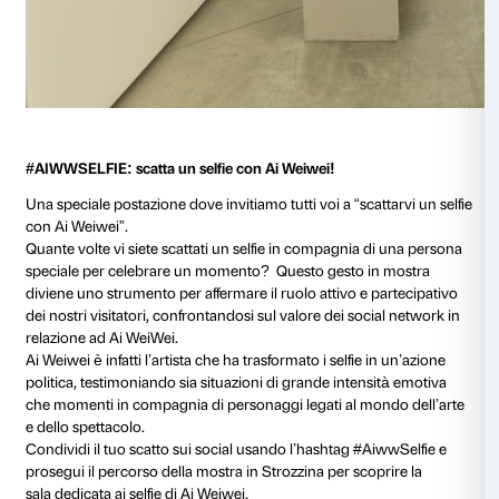
L’importante non è realizzare un bel disegno, ma las
occhio, mano e matita lavorino insieme trasportando
nell’esperienza della creazione!
Il Kit si può richiedere gratuitamente al Punto Info de
SALA LETTURA: una sala sempre aperta alla vostra 
La sala lettura è un luogo speciale all’interno del per
espositivo in Strozzina, dedicato ai visitatori che vog
approfondire la conoscenza di Ai Weiwei come uom
artista. A disposizione di chi desideri scoprire l’arte c
contemporanea e di chi voglia immergersi nelle
pubblicazioni dedicate ai temi di
Ai Weiwei. Libero
op
semplicemente, a chi voglia un momento di pausa dall