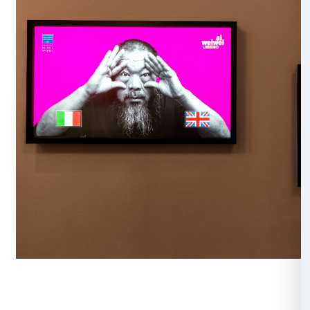
speciale per celebrare un momento? Questo gesto i
diviene uno strumento per affermare il ruolo attivo e 
dei nostri visitatori, confrontandosi sul valore dei soc
relazione ad Ai WeiWei.
Ai Weiwei è infatti l’artista che ha trasformato i selfie 
politica, testimoniando sia situazioni di grande inten
che momenti in compagnia di personaggi legati al m
e dello spettacolo.
Condividi il tuo scatto sui social usando l’hashtag #
prosegui il percorso della mostra in Strozzina per sco
sala dedicata ai selfie di Ai Weiwei.