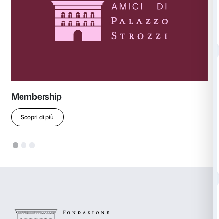
Per informazioni e richieste relative alle visite private 
Alice Dainese
Eventi e Membership
a.dainese@palazzostrozzi.org
anche
Scopri