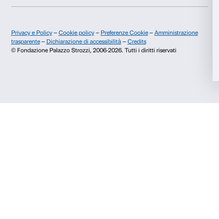
Area stampa
Membership
Contatti
Accetta tutti
Info e prenotazioni
Accetta selezionati
Dal lunedì al venerdì, 9.00-18.00
+39 055 26 45 155
Rifiuta
prenotazioni@palazzostrozzi.org
Palazzo Strozzi, Piazza Strozzi s.n.c.
50123 Firenze
SOSTENITORI PUBBLICI