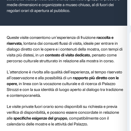
Visite private fuori or
Palazzo Strozzi offre la possibilità di scoprire le prop
attraverso visite private fuori orario, riservate a grupp
medie dimensioni e organizzate a museo chiuso, al di 
regolari orari di apertura al pubblico.
Queste visite consentono un’esperienza di fruizione
r
riservata
, lontana dai consueti flussi di visita, ideale p
dialogo diretto con le opere e i contenuti della mostr
visita più distesi, in un
contesto di visita dedicato
, pe
percorso culturale strutturato in relazione alla mostr