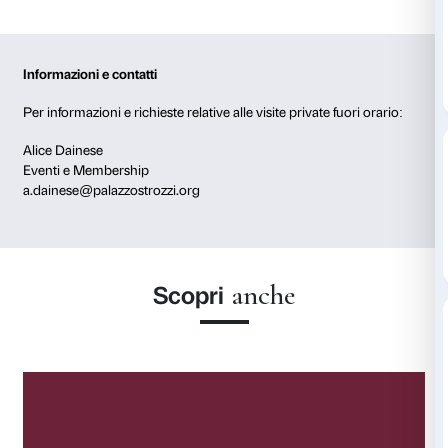
L’attenzione è rivolta alla qualità dell’esperienza, al 
all’osservazione e alla possibilità di un
rapporto più di
opere
, in linea con la vocazione culturale e di ricerca
Strozzi e con la sua identità di luogo aperto al dialog
e contemporaneità.
Le visite private fuori orario sono disponibili su richie
verifica di disponibilità, e possono essere concordate
alle
specifiche esigenze del gruppo
, compatibilmente
calendario delle mostre e le attività del Palazzo.
Informazioni e contatti