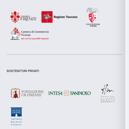
inoltre informazioni sul modo in cui utilizzi il nostro sito con i
si occupano di analisi dei dati web, pubblicità e social media, 
combinarle con altre informazioni che hai fornito loro o che h
tuo utilizzo dei loro servizi.
Dichiaro di aver preso visione della
Privacy Policy.
Presto il consenso per l'iscrizione alla newsletter e altre comun
Selezione
di marketing.
Necessari
del
Presto il consenso per attività di analisi e profilazione.
consenso
Preferenze
Iscriviti
Statistiche
Marketing
Chi siamo
Sostienici
Fondazione Palazzo Strozzi
Sponsorship
Storia di Palazzo Strozzi
Comitato dei Partner d
Accetta tutti