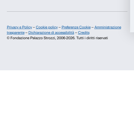
Pubblicazioni e biblioteca
Palazzo Strozzi Foun
Area stampa
Membership
Accetta selezionati
Contatti
Rifiuta
Info e prenotazioni
Dal lunedì al venerdì, 9.00-18.00
+39 055 26 45 155
prenotazioni@palazzostrozzi.org
Palazzo Strozzi, Piazza Strozzi s.n.c.
50123 Firenze
SOSTENITORI PUBBLICI