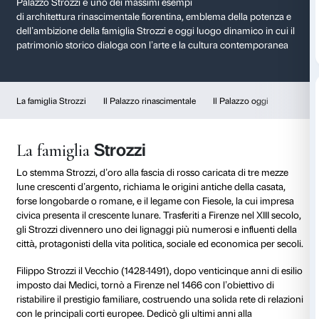
Storia di Palazzo Str
Un capolavoro del Rinascimento
Palazzo Strozzi è uno dei massimi esempi
di architettura rinascimentale fiorentina, emblema de
dell’ambizione della famiglia Strozzi e oggi luogo dina
patrimonio storico dialoga con l’arte e la cultura c
La famiglia Strozzi
Il Palazzo rinascimentale
Il Pala
Strozzi
La famiglia