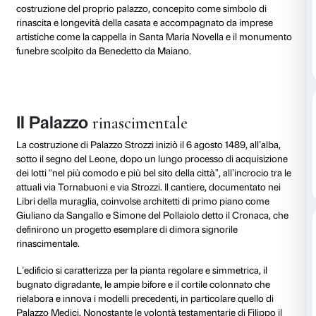
Lo stemma Strozzi, d’oro alla fascia di rosso caricata
lune crescenti d’argento, richiama le origini antiche d
forse longobarde o romane, e il legame con Fiesole, l
civica presenta il crescente lunare. Trasferiti a Firenze
gli Strozzi divennero uno dei lignaggi più numerosi e 
città, protagonisti della vita politica, sociale ed econ
Filippo Strozzi il Vecchio (1428-1491), dopo venticinqu
imposto dai Medici, tornò a Firenze nel 1466 con l’obi
ristabilire il prestigio familiare, costruendo una solida 
con le principali corti europee. Dedicò gli ultimi anni 
costruzione del proprio palazzo, concepito come sim
rinascita e longevità della casata e accompagnato d
artistiche come la cappella in Santa Maria Novella e
funebre scolpito da Benedetto da Maiano.