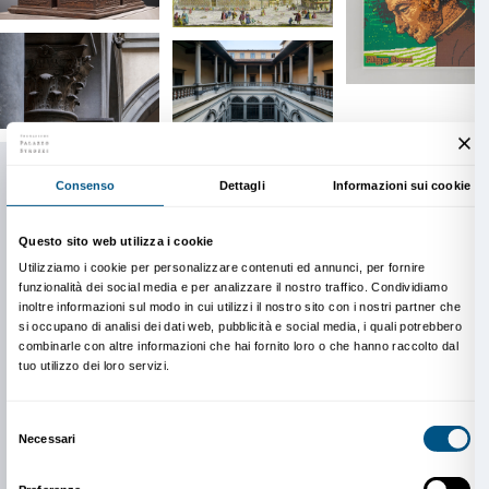
Nel 1937 l’edificio fu acquistato dall’Istituto Nazionale
Assicurazioni (INA), che avviò profondi restauri culm
con la
Mostra del Cinquecento Toscano
, segnando l
trasformazione di Palazzo Strozzi nel principale spazi
della città. Oltre alla ormai storica presenza del Gabin
Vieusseux e dell’Istituto di Studi sul Rinascimento (da
accoglie dal 2006 la Fondazione Palazzo Strozzi e da
fiorentina della Scuola Normale Superiore di Pisa.
Grazie alla procedura di federalismo culturale, dal 20
di proprietà del Comune di Firenze, ponendo la Fon
Strozzi al centro di un più ampio progetto di valorizz
dell’immobile e di promozione di attività espositive e c
Palazzo Strozzi si afferma oggi come un