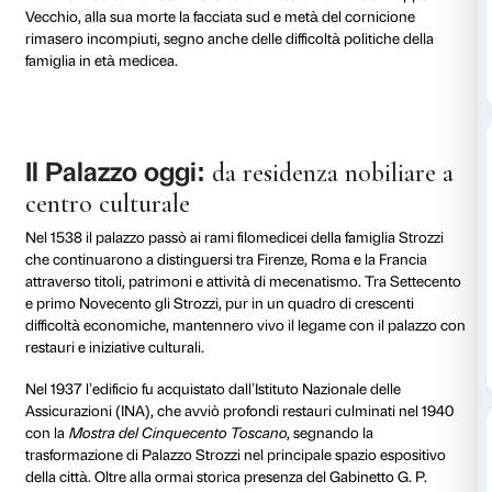
Il Palazzo
rinascimentale
La costruzione di Palazzo Strozzi iniziò il 6 agosto 148
sotto il segno del Leone, dopo un lungo processo di 
dei lotti “nel più comodo e più bel sito della città”, all’
attuali via Tornabuoni e via Strozzi. Il cantiere, docu
Libri della muraglia, coinvolse architetti di primo pi
Giuliano da Sangallo e Simone del Pollaiolo detto il
definirono un progetto esemplare di dimora signoril
rinascimentale.
L’edificio si caratterizza per la pianta regolare e simmet
bugnato digradante, le ampie bifore e il cortile colo
rielabora e innova i modelli precedenti, in particolare
Palazzo Medici. Nonostante le volontà testamentarie di