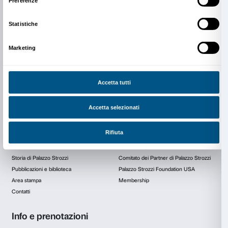
simboli
più iconici della Firenze rinasc
testimone di
storia, cultura e innovazio
continua a svolgere
un ruolo centrale ne
culturale della città.