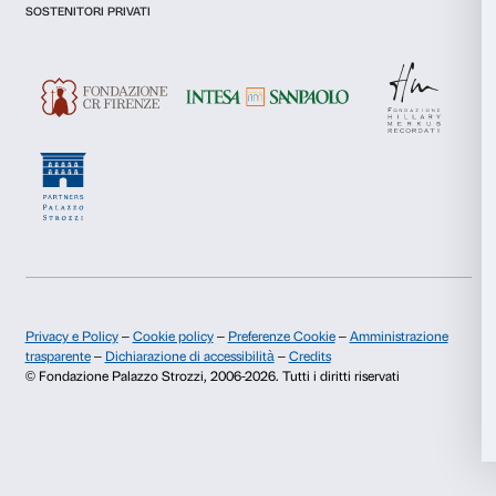
Preferenze
Statistiche
Dichiaro di aver preso visione della
Privacy Policy.
Presto il consenso per l'iscrizione alla newsletter e altre comun
Marketing
di marketing.
Presto il consenso per attività di analisi e profilazione.
Accetta tutti
Iscriviti
Accetta selezionati
Chi siamo
Sostienici
Rifiuta
Fondazione Palazzo Strozzi
Sponsorship
Storia di Palazzo Strozzi
Comitato dei Partner d
Pubblicazioni e biblioteca
Palazzo Strozzi Foun