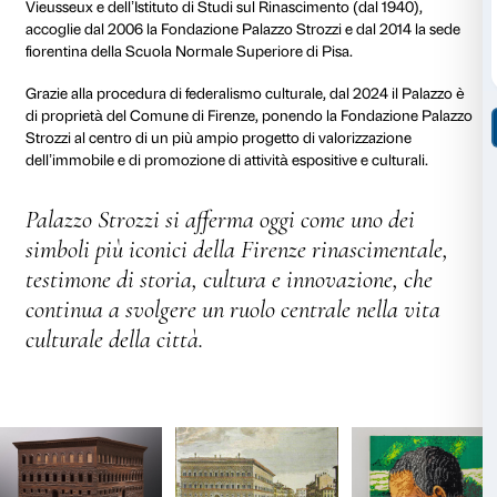
Vecchio, alla sua morte la facciata sud e metà del co
rimasero incompiuti, segno anche delle difficoltà poli
famiglia in età medicea.
Il Palazzo oggi:
da residenza no
centro culturale
Nel 1538 il palazzo passò ai rami filomedicei della fam
che continuarono a distinguersi tra Firenze, Roma e l
attraverso titoli, patrimoni e attività di mecenatismo.
e primo Novecento gli Strozzi, pur in un quadro di cr
difficoltà economiche, mantennero vivo il legame con
restauri e iniziative culturali.​