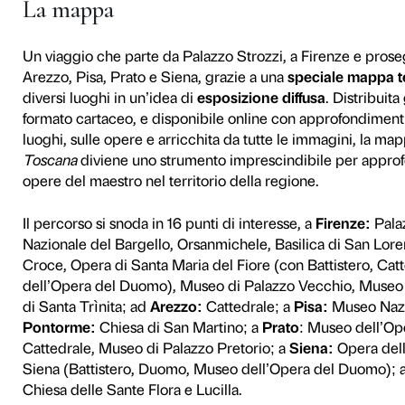
In occasione della mostra
D
propone la speciale iniziati
regione sulle tracce del “ma
La mostra
Donatello, il Rin
irripetibile che ricostruisc
Strozzi e del Museo Naziona
maestri più importanti e influ
grandi artisti, non solo del
l’esposizione si apre alla s
tutto il territorio della re
l’occasione di un’ulteriore 