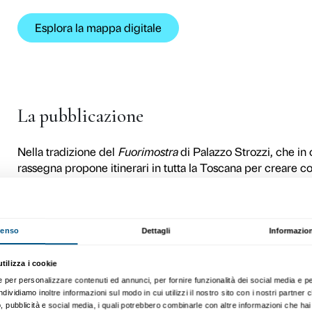
La mappa
Un viaggio che parte da Pal
Arezzo, Pisa, Prato e Siena
diversi luoghi in un’idea di
formato cartaceo, e disponi
luoghi, sulle opere e arricc
Toscana
diviene uno strume
opere del maestro nel territ
Il percorso si snoda in 16 pu
Nazionale del Bargello, Ors
Croce, Opera di Santa Maria
dell’Opera del Duomo), Mus