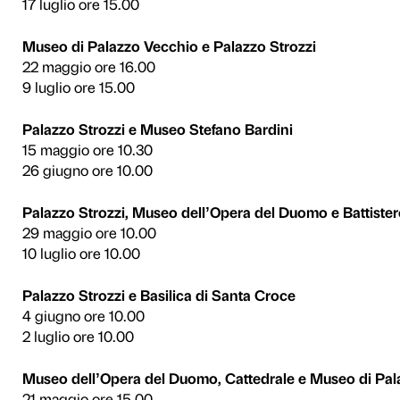
Le visite guidate
Rifiuta
Accetta s
Il progetto si arricchisce di
dei maestri” custodite nella
Le visite, della durata di m
7 maggio al 31 luglio 2022
Santa Trìnita, Palazzo Stro
Lorenzo, Museo di Palazzo 
Duomo e Battistero, Basilic
dell’Opera del Duomo e Mus
San Matteo; a Arezzo: Catt
Battistero e Museo dell’Op
Le visite sono gratuite per