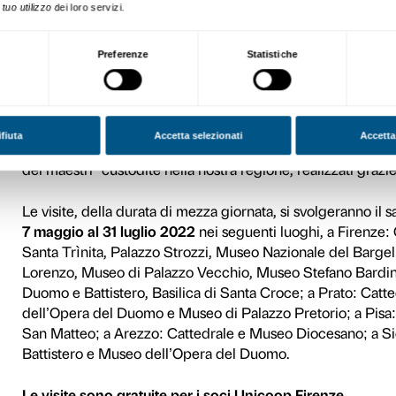
di Santa Trìnita; ad
Arezzo
Pontorme:
Chiesa di San M
Cattedrale, Museo di Palaz
Siena (Battistero, Duomo,
Chiesa delle Sante Flora e L
Esplora la mappa digita
La pubblicazione
Nella tradizione del
Fuorim