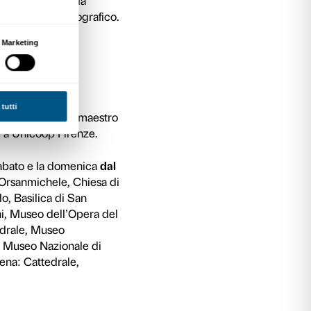
:
Cattedrale; a
Pisa:
Museo Nazionale di San Ma
artino; a
Prato
: Museo dell’Opera del Duomo 
zo Pretorio; a
Siena:
Opera della Metropolitana
 Museo dell’Opera del Duomo); a
Torrita di Sie
ucilla.
le
ostra
di Palazzo Strozzi, che in occasione di og