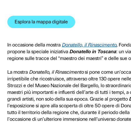
n Toscana
 Donatello in tutto i
nfo e prenotazioni
Esplora la mappa digita