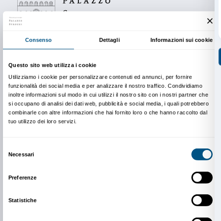
laurea Didattica per i Musei e Visual Culture dell’Acc
Arti di Firenze
, per approfondire i contenuti del perc
e in particolare l’opera
Engelssturz
(Caduta dell’ange
quadro di oltre 8 metri di lunghezza da cui si sviluppa
tematico della mostra.
Partecipano al progetto di mediazione: Flavia Marino,
Manteri, Martina Mazzocchi, Francesca Scalfaro, Ilaria
ringrazia per la collaborazione l’Accademia di Belle Ar
in particolare le professoresse Marcella Anglani e Vale
In copertina: Anselm Kiefer,
Engelssturz
(det.), 2022
Ela Bialkowska, OKNO studio © 2023 Anselm Kiefer