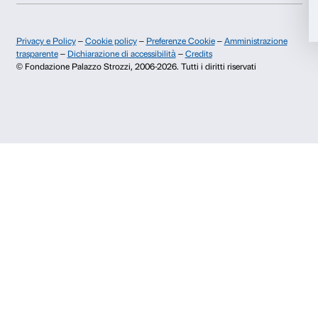
Accetta selezionati
Contatti
Rifiuta
Info e prenotazioni
Dal lunedì al venerdì, 9.00-18.00
+39 055 26 45 155
prenotazioni@palazzostrozzi.org
Palazzo Strozzi, Piazza Strozzi s.n.c.
50123 Firenze
SOSTENITORI PUBBLICI