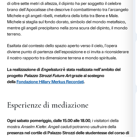
Dettagli
La mostra
Anselm Kiefer. Angeli caduti
nelle sale di 
trova il suo momento iniziale nella grande opera
Enge
(Caduta dell’angelo), concepita e realizzata apposit
dall’artista per instaurare in dialogo con il cortile rin
enfatizzando la fusione fra tradizione e contemporane
Caratterizzato da una potente materialità e le impon
di oltre sette metri di altezza, il dipinto ha per soggett
brano dell’Apocalisse che descrive il combattimento 
Michele e gli angeli ribelli, metafora della lotta tra Be
Michele si staglia sul fondo dorato, simbolo del mond
mentre gli angeli precipitano nella zona scura del dip
terreno.