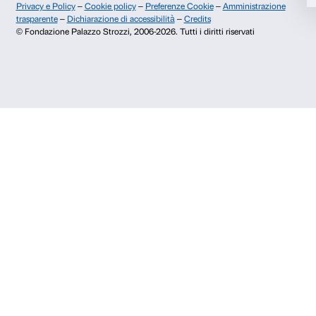
Palazzo Strozzi, Piazza Strozzi s.n.c.
Accetta selezionati
50123 Firenze
Rifiuta
SOSTENITORI PUBBLICI