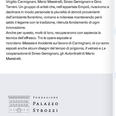
Da lunedì 23 marzo e in occasione della mostra
Nasc
Nazione. Tra Guttuso, Fontana e Schifano
,
l’Amminis
Comunale di Empoli ha scelto di ospitare al Museo d
delle opere della Galleria d’Arte Moderna e della Res
nel dicembre del 1974 con l’obiettivo di stimolare l’in
cittadinanza, e in particolare delle giovani generazion
della Resistenza e dell’arte moderna nel territorio loc
Nella selezione si sono privilegiate le opere di quella c
oramai definisce esponenti della
‘scuola empolese’
di
parte, a vario titolo, Dante Vincelle, Nello e Renato Al
Virgilio Carmignani, Mario Maestrelli, Sineo Gemign
Terreni. Un gruppo di artisti che, nell’appartata Empol
declinare in modo personale la pluralità di stimoli pr
dall’ambiente fiorentino, romano e milanese mante
saldo il legame con la tradizione, ritenuta fondament
innovazione.