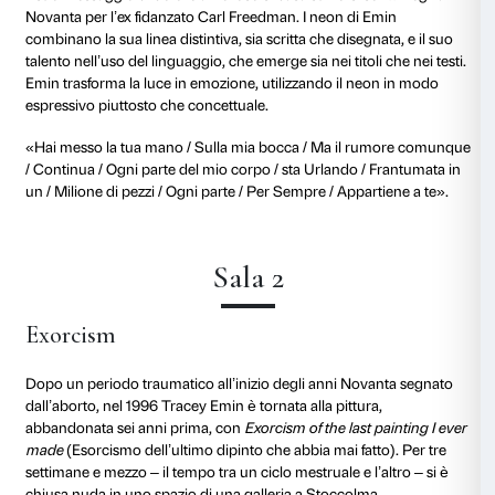
Cortile
I Followed You To the End
Lo spazio del cortile rinascimentale è dominato dalla 
bronzo
I Followed You To the End
(Ti ho seguito fino 
2024). A prima vista la forma appare astratta, con rilie
cavità che evocano un paesaggio montuoso. Ma, m
intorno, appare la parte inferiore di un corpo femmini
gambe divaricate.
La superficie conserva le tracce della modellatura e d
mantenendo una tensione tra la scala monumentale e
dimensione intima del soggetto. Collassata e mutila, 
sovverte l’impostazione eroica del bronzo celebrativ