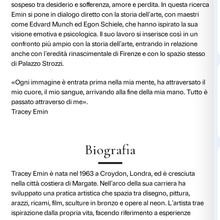
memoria.
Il titolo richiama due poli centrali della ricerca dell’art
il corpo e la sessualità evocati attraverso immagini di i
dall’altro, la solitudine e la vulnerabilità, che permean
e trovano espressione in una figurazione carica di te
Il percorso espositivo, tematico, ripercorre la sua carr
Novanta a oggi, con opere in pittura, disegno, scultur
installazione. Emin sperimenta materiali e tecniche e
ricamo al bronzo, dal neon alla tela, traducendo esp
personali in metafore universali con un linguaggio cr
Il corpo, fragile e carnale, è da sempre al centro dell
sospeso tra desiderio e sofferenza, amore e perdita. I
Emin si pone in dialogo diretto con la storia dell’arte
come Edvard Munch ed Egon Schiele, che hanno ispi
visione emotiva e psicologica. Il suo lavoro si inserisc
confronto più ampio con la storia dell’arte, entrando 
anche con l’eredità rinascimentale di Firenze e con l