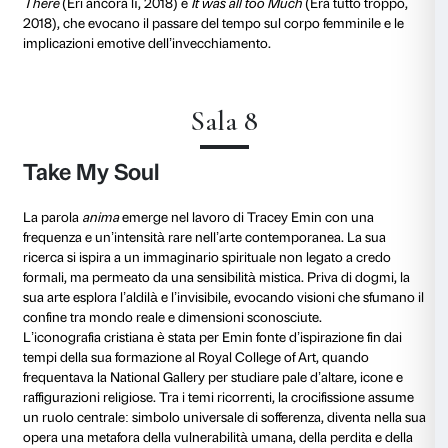
(In mia difesa: ho pensato solo a te).
Il linguaggio è parte integrante della pratica di Emin
Heart
(Cuore ferito, 2015), dove l’accostamento dell
sottolinea il legame tra amore e sofferenza.
Dichiaratamente femminista, Emin utilizza materiali 
della sua narrazione e con calicò e trapunte, tradizio
alla manualità femminile, dà forma alle parole, unen
con cuciture irregolari e frasi a volte volutamente sco
tecnica sfida la tradizionale definizione di “arte”, a l
maschile.
Sala 5
Those who Suffer LOVE