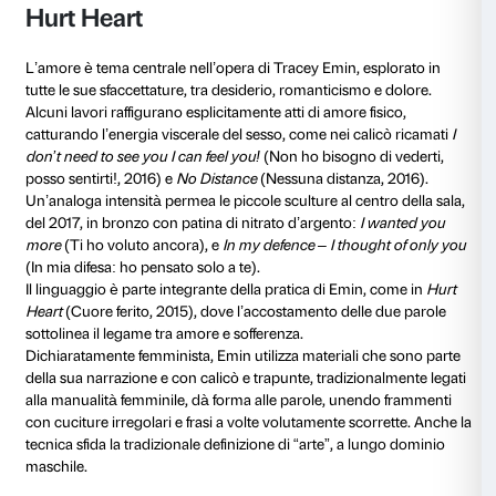
Dopo un periodo traumatico all’inizio degli anni No
dall’aborto, nel 1996 Tracey Emin è tornata alla pittur
abbandonata sei anni prima, con
Exorcism of the last
made
(Esorcismo dell’ultimo dipinto che abbia mai fat
settimane e mezzo – il tempo tra un ciclo mestruale e l
chiusa nuda in uno spazio di una galleria a Stoccolm
trasformandolo in uno studio temporaneo. Lavorando
sguardo del pubblico, Emin era, insieme, creatrice e 
propria arte. I visitatori potevano infatti osservarla att
grandangolari mentre realizzava dipinti e disegni ispira
tutti uomini – come Egon Schiele, Yves Klein, Edva
Pablo Picasso. Se il nudo femminile è stato tradizio
rappresentato da uomini, con le donne relegate al r
passive negli studi d’artista, Emin sovverte questa c
riappropriandosi della propria immagine.
La serie fotografica
Naked Photos. The Life Model G
di nudo. La modella impazzisce) documenta questa e