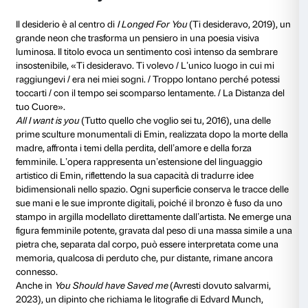
questa posa, Emin la sottrae allo sguardo maschile, c
una forza espressiva cruda e immediata.
Those who suffer love
non è solo una riflessione sul
l’espressione del desiderio da parte delle donne, ma
critica su come la storia dell’arte e la società abbian
limitato la sessualità femminile.
Il disegno, intimo e personale, diventa dichiarazione 
trasformando un momento privato in un’espressione
mette in primo piano temi come il senso del pudore,
l’autodeterminazione e il desiderio.
Sala 6
A Different Time