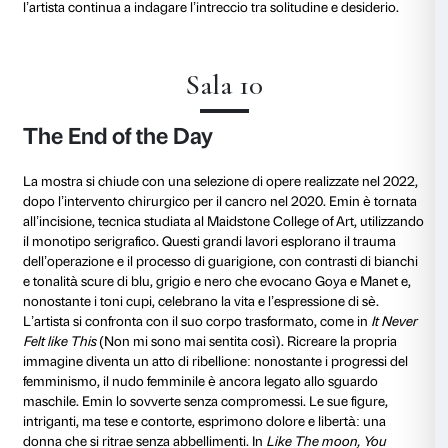
Nel 2020, in un periodo segnato dall’isolamento imp
pandemia di COVID-19, Tracey Emin ha creato nella s
Londra una serie di piccoli dipinti, trasformando il p
domestico in un rifugio per la memoria, mentre si pr
lasciarlo dopo vent’anni. Queste opere esplorano soli
trasformazione, evocando figure spettrali in interni ess
con una palette di blu e grigi.
My Mum’s Ashes – In The Ashes Room
(Le ceneri d
Nella stanza delle ceneri) riflette sulla perdita della ma
presenza aleggia nell’ambiente attraverso l’urna che 
ceneri. La pittura diventa così uno spazio di confronto
ma anche di riconciliazione con la memoria e il temp
La solitudine non è un vuoto, ma una condizione per
e crescita.
Thriving on Solitude
(Prosperare nella sol
suggerisce proprio questo concetto di occasione di r