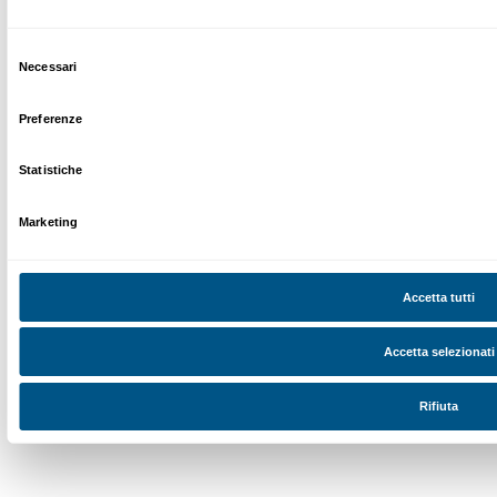
l’artista continua a indagare l’intreccio tra solitudine 
Sala 10
The End of the Day
La mostra si chiude con una selezione di opere realiz
dopo l’intervento chirurgico per il cancro nel 2020. 
all’incisione, tecnica studiata al Maidstone College of 
il monotipo serigrafico. Questi grandi lavori esploran
dell’operazione e il processo di guarigione, con contr
e tonalità scure di blu, grigio e nero che evocano Go
nonostante i toni cupi, celebrano la vita e l’espression
L’artista si confronta con il suo corpo trasformato, c