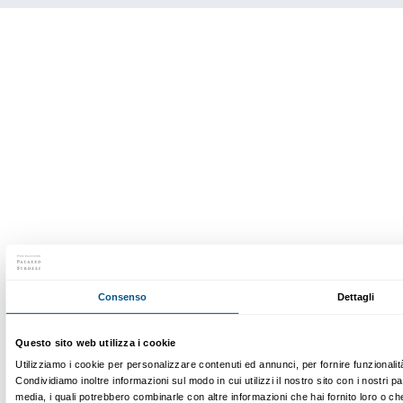
raggiungevi / era nei miei sogni. / Troppo lontano pe
toccarti / con il tempo sei scomparso lentamente. / L
tuo Cuore».
All I want is you
(Tutto quello che voglio sei tu, 2016)
prime sculture monumentali di Emin, realizzata dopo 
madre, affronta i temi della perdita, dell’amore e della
femminile. L’opera rappresenta un’estensione del li
artistico di Emin, riflettendo la sua capacità di tradurr
bidimensionali nello spazio. Ogni superficie conserva 
sue mani e le sue impronte digitali, poiché il bronzo 
stampo in argilla modellato direttamente dall’artista
figura femminile potente, gravata dal peso di una mas
pietra che, separata dal corpo, può essere interpret
memoria, qualcosa di perduto che, pur distante, rim
connesso.
Anche in
You Should have Saved me
(Avresti dovuto
2023), un dipinto che richiama le litografie di Edvar