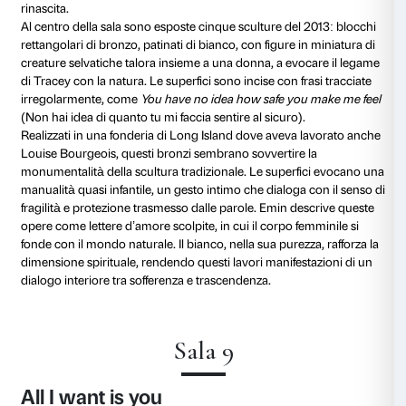
Those who Suffer LOVE
(Chi soffre AMA, 2009) è una 
neon che esprime una riflessione sull’amore e sulla s
Come spiega Emin, «l’amore raramente arriva con faci
quando ciò accade, di solito svanisce in fretta».
Le sue opere al neon non si limitano a esplorare l’am
persone, ma evocano condizioni universali: la grafia 
e li trasforma in aforismi, elevando l’esperienza intim
dimensione collettiva.
Lo stesso titolo
Those who suffer love
accomuna un f
d’animazione (2009) composto da centocinquanta m
figura femminile protagonista si mostra a gambe divar
volto e riconoscibilità, non assecondando il desiderio 
facendo emergere la propria indipendenza.
Motivo ricorrente nella sua arte, questo tipo di imma
pochi precedenti nella storia dell’arte, e sempre in ope
uomini come Gustave Courbet o Egon Schiele. Rip