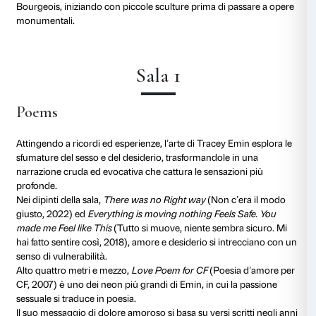
della mostra in un azzurro vivido. Quest’opera intro
immediatamente nell’universo di Tracey Emin, in cui l
diventa immagine e le parole acquistano una presenz
amplifica l’impatto emotivo.
L’artista fa della propria grafia una firma riconoscibile
distintivo della sua pratica che fonde confessione e a
sue opere testuali, dirette ed essenziali, evocano emo
con un’immediatezza che coinvolge visceralmente il 
L’uso del neon, così emblematico nel suo lavoro, affo
nei ricordi d’infanzia a Margate, città di mare segnat
costante di insegne luminose. Emin sfrutta la luce c
amplificatore emotivo, trasformando la parola scritta
pulsante.
«Il neon ha sempre avuto una connotazione un po’ sq
trovo anche sexy. È scintillante, pulsante, audace, vib
me ha sempre avuto un fascino meraviglioso».