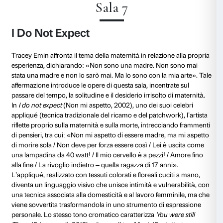
Sala 4
Hurt Heart
L’amore è tema centrale nell’opera di Tracey Emin, e
tutte le sue sfaccettature, tra desiderio, romanticismo
Alcuni lavori raffigurano esplicitamente atti di amore f
catturando l’energia viscerale del sesso, come nei ca
don’t need to see you I can feel you!
(Non ho bisogno 
posso sentirti!, 2016) e
No Distance
(Nessuna distanz
Un’analoga intensità permea le piccole sculture al cen
del 2017, in bronzo con patina di nitrato d’argento:
I
more
(Ti ho voluto ancora), e
In my defence – I thou