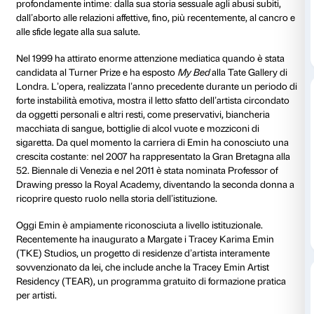
di Palazzo Strozzi.
«Ogni immagine è entrata prima nella mia mente, ha a
mio cuore, il mio sangue, arrivando alla fine della mi
passato attraverso di me».
Tracey Emin
Biografia
Tracey Emin è nata nel 1963 a Croydon, Londra, ed è
nella città costiera di Margate. Nell’arco della sua car
sviluppato una pratica artistica che spazia tra disegno
arazzi, ricami, film, sculture in bronzo e opere al neon.
ispirazione dalla propria vita, facendo riferimento a 