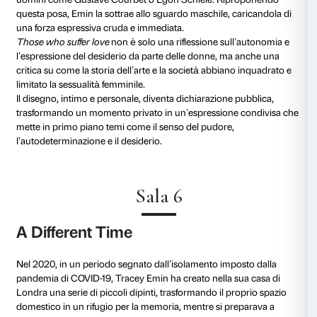
Sala 3
Coming Down From Love
Le opere di Tracey Emin esplorano gli istinti e le emo
profonde dell’essere umano, muovendosi tra desider
perdita e dolore. Il corpo è al centro della sua pratica
come luogo di piacere e vulnerabilità, ma anche com
ferite e memorie. Lei stessa afferma: «Voglio che le 
qualcosa quando guardano il mio lavoro. Voglio che
stesse. Questo è ciò che conta di più».
Emin lavora istintivamente, spesso su più tele
contemporaneamente, alternando momenti di grande