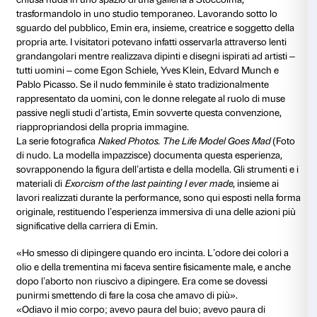
rappresentazione vulnerabile e potente che reinterpre
tradizione della scultura storicamente impiegata per
figure maschili erette e dominanti. Questo corpo femm
manifesta in una forma frammentata e piegata, in net
con la rigidità della tradizione. La superficie ruvida, 
gesto dell’artista, amplifica il dialogo tra forma ed em
trasformando il cortile di Palazzo Strozzi in uno spazio
impatto emotivo.
L’uso del bronzo è stato un passaggio essenziale nell
Emin. L’artista racconta di aver imparato la tecnica de
cera persa in una fonderia a New York, consigliata d
Bourgeois, iniziando con piccole sculture prima di p
monumentali.
Sala 1