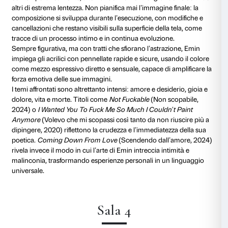
Novanta per l’ex fidanzato Carl Freedman. I neon di 
combinano la sua linea distintiva, sia scritta che diseg
talento nell’uso del linguaggio, che emerge sia nei titol
Emin trasforma la luce in emozione, utilizzando il n
espressivo piuttosto che concettuale.
«Hai messo la tua mano / Sulla mia bocca / Ma il 
/ Continua / Ogni parte del mio corpo / sta Urlando /
un / Milione di pezzi / Ogni parte / Per Sempre / Appa
Sala 2
Exorcism