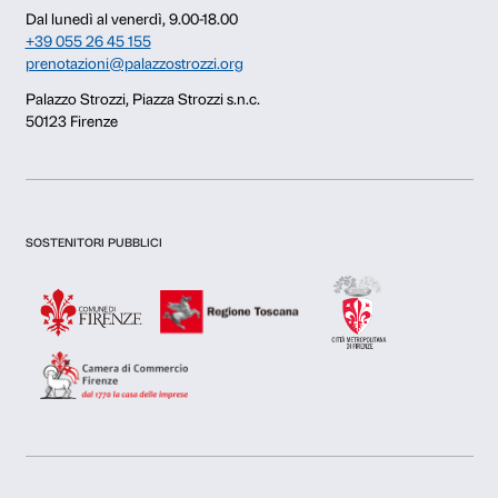
L’iconografia cristiana è stata per Emin fonte d’ispiraz
tempi della sua formazione al Royal College of Art, 
frequentava la National Gallery per studiare pale d’alt
raffigurazioni religiose. Tra i temi ricorrenti, la croci
un ruolo centrale: simbolo universale di sofferenza, d
opera una metafora della vulnerabilità umana, della p
rinascita.
Al centro della sala sono esposte cinque sculture del
rettangolari di bronzo, patinati di bianco, con figure i
creature selvatiche talora insieme a una donna, a evo
di Tracey con la natura. Le superfici sono incise con f
irregolarmente, come
You have no idea how safe yo
(Non hai idea di quanto tu mi faccia sentire al sicuro)
Realizzati in una fonderia di Long Island dove aveva
Louise Bourgeois, questi bronzi sembrano sovvertire
monumentalità della scultura tradizionale. Le superf
manualità quasi infantile, un gesto intimo che dialoga