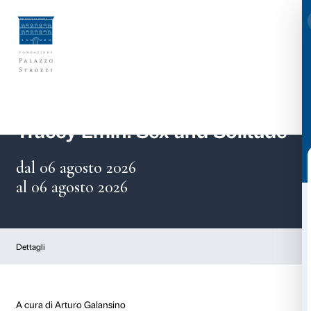
Vai
al
contenuto
Tracey Emin. Sex and So
dal 06 agosto 2026
al 06 agosto 2026