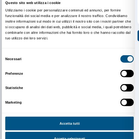
2016.
Performance per piccoli gruppi di spettatori alla volta
accompagnati.
Le Murate Progetti Arte Contemporanea, Firenze.
Courtesy the artist, fotografia Jacopo Menzani.