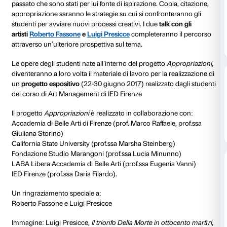
Il progetto
Appropriazioni
– dedicato agli studenti d
d’arte – nasce dall’idea di usare la mostra
Bill Viola.
elettronico
come terreno di confronto finalizzato alla
nuove opere d’arte, aprendo una
riflessione sulla cap
(del passato e del presente) di generare nuova arte
, 
filiazione e rielaborazione delle forme attraverso i seco
La mostra si presenta infatti come un occasione di co
tra le opere di Viola con quei capolavori di grandi mae
passato che sono stati per lui fonte di ispirazione. Cop
appropriazione saranno le strategie su cui si confron
studenti per avviare nuovi processi creativi. I due
talk
artisti
Roberto Fassone
e
Luigi Presicce
completerann
attraverso un’ulteriore prospettiva sul tema.