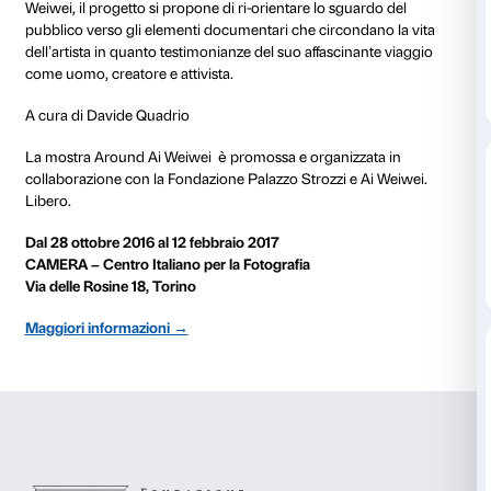
al 22 gennaio 2017
CAMERA – Centro Italiano per la Fotografia
propone
un’esposizione sulla produzione fotografica
dell’artista cinese, che indagherà la sua poetica artist
fino ai giorni nostri
e il suo ruolo nel dibattito cultural
cinese e internazionale.
In un panorama di mostre centrato sulle opere monum
Weiwei, il progetto si propone di ri-orientare lo sgua
pubblico verso gli elementi documentari che circond
dell’artista in quanto testimonianze del suo affascina
come uomo, creatore e attivista.
A cura di Davide Quadrio