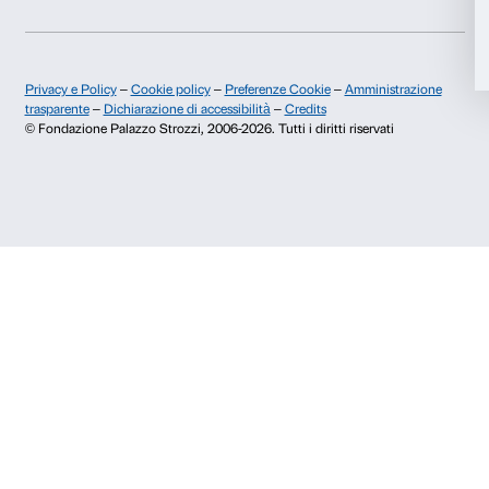
Dal lunedì al venerdì, 9.00-18.00
Accetta tutti
+39 055 26 45 155
prenotazioni@palazzostrozzi.org
Accetta selezionati
Palazzo Strozzi, Piazza Strozzi s.n.c.
50123 Firenze
Rifiuta
SOSTENITORI PUBBLICI