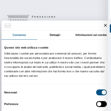
Le classi interessate potranno aggiungere alla visita d
mostra una parte finale in laboratorio. Durante questa
studenti saranno coinvolti in un’attività fondata sulla
una composizione di gruppo che nasce dall’osservaz
opere di Natalia Goncharova e dalla sua capacità di t
lavoro in ambiti diversi da quello della pittura, come l
teatro.
L’obbiettivo dell’attività è far emergere una riflessione
processuali e relazionali dell’arte attraverso l’utilizzo d
lavoro sviluppato in compagnia dell’illustratore e d
Baglieri.
L’attività dura 2 ore e il costo è di
€ 72
(per gruppi d
studenti), non comprensivo del biglietto di ingresso (
gratuito gli insegnanti accompagnatori). La prima par