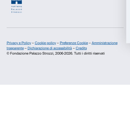
Fondazione Palazzo Strozzi
Sponsorship
Accetta tutti
Storia di Palazzo Strozzi
Comitato dei Partner d
Pubblicazioni e biblioteca
Palazzo Strozzi Foun
Accetta selezionati
Area stampa
Membership
Contatti
Rifiuta
Info e prenotazioni
Dal lunedì al venerdì, 9.00-18.00
+39 055 26 45 155
prenotazioni@palazzostrozzi.org
Palazzo Strozzi, Piazza Strozzi s.n.c.
50123 Firenze