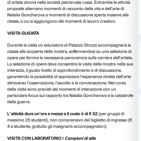
In occasione della mostra
Natalia Goncharova. Una d
avanguardie tra Gauguin, Matisse e Picasso
(28 sett
12 gennaio 2020) il Dipartimento Educazione della 
Palazzo Strozzi propone due tipologie di attività per le
scuola secondaria di primo grado.
Le due attività vogliono stimolare una riflessione into
Natalia Goncharova, alla sua poliedricità artistica, al
con le sperimentazioni dell’arte di inizio Novecento, 
di artista donna nella società patriarcale russa. Entram
proposte alternano momenti di racconto della vita e de
Natalia Goncharova a momenti di discussione aperta 
classe, a cui si aggiungono dei momenti di lavoro cre
VISITA GUIDATA