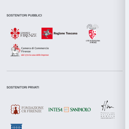
funzionalità dei social media e per analizzare il nostro traffic
Newsletter
Iscriviti alla nostra
inoltre informazioni sul modo in cui utilizzi il nostro sito con i
si occupano di analisi dei dati web, pubblicità e social media, 
combinarle con altre informazioni che hai fornito loro o che h
tuo utilizzo dei loro servizi.
Selezione
Dichiaro di aver preso visione della
Privacy Policy.
Necessari
del
Presto il consenso per l'iscrizione alla newsletter e altre comun
consenso
di marketing.
Preferenze
Presto il consenso per attività di analisi e profilazione.
Iscriviti
Statistiche
Marketing
Chi siamo
Sostienici