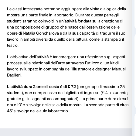
Durante la visita un educatore di Palazzo Strozzi a
classe alla scoperta della mostra, soffermandosi su u
opere per fornire la necessaria panoramica sulla carrie
La selezione di opere deve consentire la visita della 
interezza, il giusto livello di approfondimento e di di
garantendo la possibilità di apprezzare l’esperienza di
attraverso l’osservazione, l’ascolto e la conversazion
della visita sono previsti dei momenti di interazione 
particolare focus sul rapporto tra Natalia Goncharova 
della guerra.
L’attività dura un’ora e mezza e il costo è di € 52
(per
massimo 25 studenti), non comprensivo del biglietto 
4 a studente, gratuito gli insegnanti accompagnatori)
VISITA CON LABORATORIO /
Campioni di stile