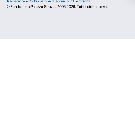
Rifiuta
Dal lunedì al venerdì, 9.00-18.00
+39 055 26 45 155
prenotazioni@palazzostrozzi.org
Palazzo Strozzi, Piazza Strozzi s.n.c.
50123 Firenze
SOSTENITORI PUBBLICI