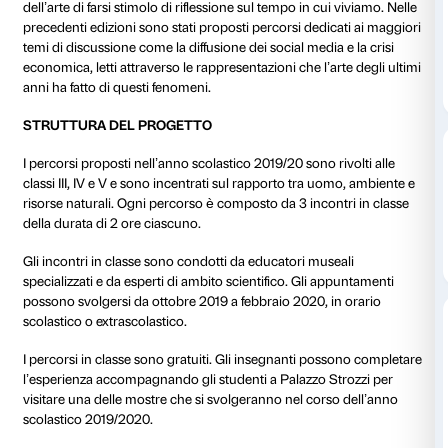
Educare al presente
è un programma di attività rivolt
secondarie di secondo grado toscane che offre incont
cultura contemporanea all’interno delle aule scolastic
è ideato da Fondazione Palazzo Strozzi e realizzato c
collaborazione e grazie al sostegno di Publiacqua.
Educare al presente
nasce nel 2011 in collaborazion
Toscana con l’intento di promuovere nelle scuole la
delle pratiche artistiche contemporanee e valorizzare
dell’arte di farsi stimolo di riflessione sul tempo in cui
precedenti edizioni sono stati proposti percorsi dedic
temi di discussione come la diffusione dei social media
economica, letti attraverso le rappresentazioni che l’a
anni ha fatto di questi fenomeni.