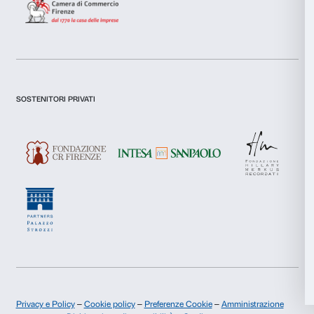
Presto il consenso per l'iscrizione alla newsletter e altre comun
di marketing.
Selezione
Presto il consenso per attività di analisi e profilazione.
Necessari
del
consenso
Iscriviti
Preferenze
Statistiche
Chi siamo
Sostienici
Marketing
Fondazione Palazzo Strozzi
Sponsorship
Storia di Palazzo Strozzi
Comitato dei Partner d
Pubblicazioni e biblioteca
Palazzo Strozzi Foun
Accetta tutti
Area stampa
Membership
Contatti
Accetta selezionati
Info e prenotazioni