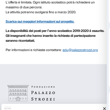
STRUTTURA DEL PROGETTO
I percorsi proposti nell’anno scolastico 2019/20 sono r
classi III, IV e V e sono incentrati sul rapporto tra u
risorse naturali. Ogni percorso è composto da 3 incon
della durata di 2 ore ciascuno.
Gli incontri in classe sono condotti da educatori mus
specializzati e da esperti di ambito scientifico. Gli a
possono svolgersi da ottobre 2019 a febbraio 2020, i
scolastico o extrascolastico.
I percorsi in classe sono gratuiti. Gli insegnanti pos
l’esperienza accompagnando gli studenti a Palazzo S
visitare una delle mostre che si svolgeranno nel cors
scolastico 2019/2020.