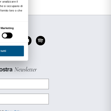
ianca un’attività di laboratorio che consente a c
in modo personale gli stimoli emersi durante la 
e degli artisti dell’antichità, i partecipanti si
cuni materiali della scultura per dare vita a una
el linguaggio, nei contenuti presentati e nella p
 fasce d’età.
laboratorio ha una durata di circa due ore.
torio è di
€ 72,00
(massimo 25 studenti), non
 ingresso (€ 4,00 a studente). Ingresso gratuito
.