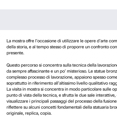
elle statue
DATA
SCUOLE