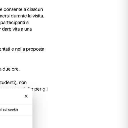
di utilizzare le opere d’arte come risorse per lo
sso di proporre un confronto continuo tra passat
a sulla tecnica della lavorazione del bronzo, m
po’ misterioso. Le statue bronzee, risultato di 
razione, appaiono spesso come una sorta di ma
l’altissimo livello qualitativo raggiunto in epoca 
ntra in modo particolare sulle opere più interess
 e sfrutta le due sale interattive, dove è possibil
ssaggi del processo della fusione a cera persa, e
 fondamentali della statuaria bronzea, quali il co