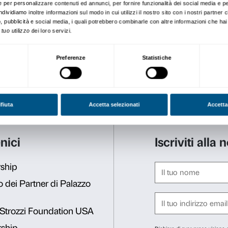
Al percorso in mostra si aff
partecipante di rielaborare 
Dopo aver scoperto le tecnich
confronteranno infatti con al
creazione originale.
L’attività viene calibrata, n
di laboratorio, sulle diverse
Note tecniche:
La visita + 
Il costo della visita + labora
comprensivo del biglietto di
insegnanti accompagnatori