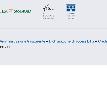
Sostienici
Sponsorship
Comitato dei Partner di Palazzo
Strozzi
Palazzo Strozzi Foundation USA
Membership