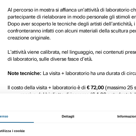
La mostra offre l’occasione 
della storia, e al tempo ste
presente.
Questo percorso si concentr
da sempre affascinante e un 
complesso processo di lavo
soprattutto in riferimento al
La visita in mostra si conce
punto di vista della tecnica,
visualizzare i principali pa
riflettere su alcuni concetti
originale, replica, copia.