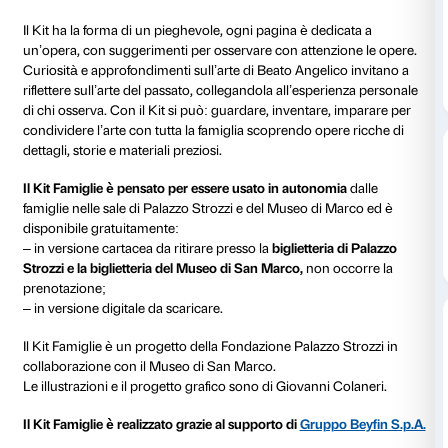
Il Kit Famiglie è lo strumento che Palazzo Strozzi dedi
famiglie
(adatto da 5 anni in su), pensato per condivid
modo divertente e creativo. ll Kit Famiglie invita a esp
della mostra
Beato Angelico
nelle due sedi espositive
Strozzi e del Museo di San Marco ed è possibile inizi
preferisce.
Il Kit ha la forma di un pieghevole, ogni pagina è ded
un’opera, con suggerimenti per osservare con attenz
Curiosità e approfondimenti sull’arte di Beato Angeli
riflettere sull’arte del passato, collegandola all’esper
di chi osserva. Con il Kit si può: guardare, inventare