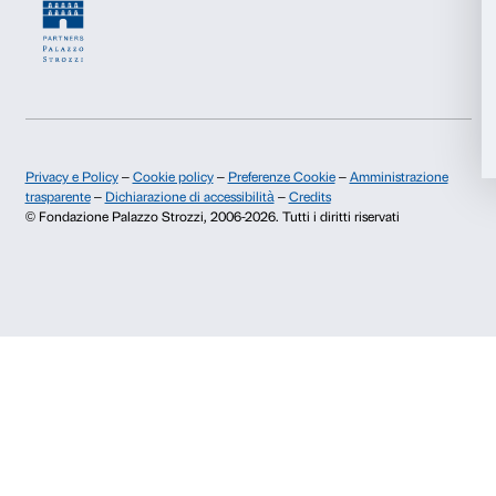
Chi siamo
Sostienici
Accetta tutti
Fondazione Palazzo Strozzi
Sponsorship
Storia di Palazzo Strozzi
Comitato dei Partner d
Pubblicazioni e biblioteca
Palazzo Strozzi Foun
Accetta selezionati
Area stampa
Membership
Contatti
Rifiuta
Info e prenotazioni
Dal lunedì al venerdì, 9.00-18.00
+39 055 26 45 155
prenotazioni@palazzostrozzi.org
Palazzo Strozzi, Piazza Strozzi s.n.c.
50123 Firenze