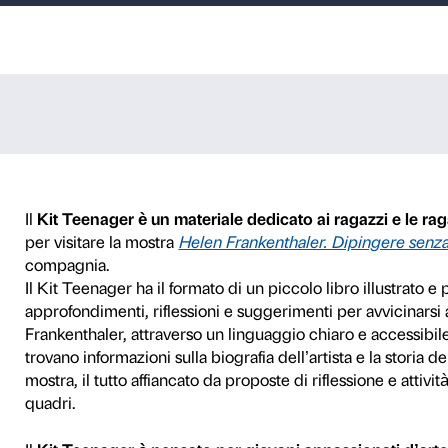
r – Helen Fran
ita per teenager
ENAGER