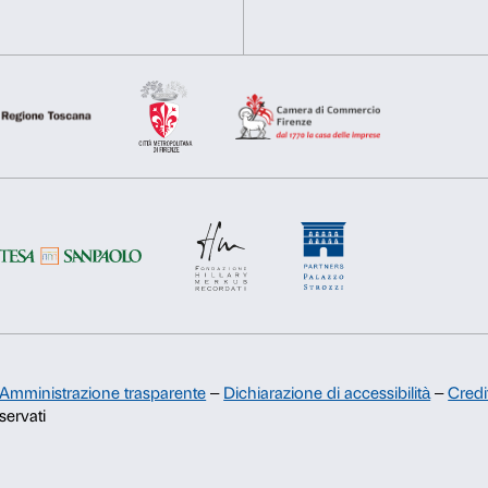
Necessari
Preferenze
del
consenso
Rifiuta
Accetta s
Sostienici
Sponsorship
Comitato dei Partner di Palazzo