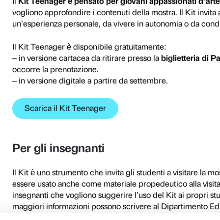
Il
Kit Teenager è un material
per visitare la mostra
Helen 
compagnia.
Il Kit Teenager ha il formato
approfondimenti, riflessioni
Frankenthaler, attraverso un
trovano informazioni sulla bi
mostra, il tutto affiancato da
quadri.