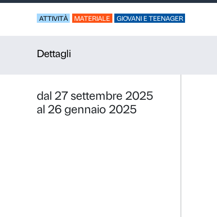
Kit Teenage
Un materiale di vis
ATTIVITÀ
MATERIALE
GIOVANI E TE
Dettagli