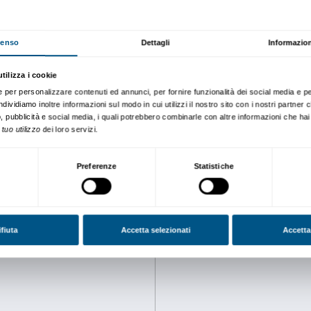
Il
Kit Teenager è pensato
p
vogliono approfondire i cont
un’esperienza personale, da
Il Kit Teenager è disponibi
– in versione cartacea da ri
occorre la prenotazione.
– in versione digitale a par
Scarica il Kit Teenager
Per gli insegnanti