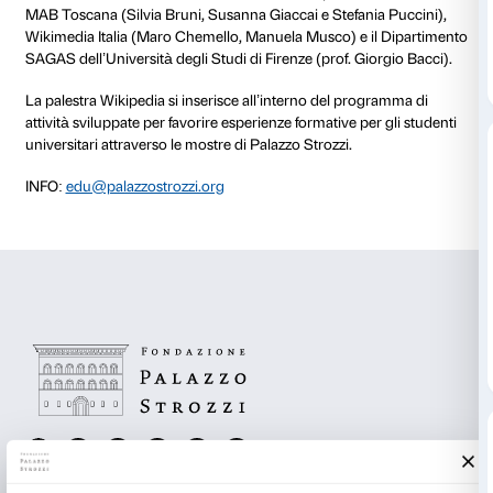
dell’enciclopedia libera Wikipedia per comunicare e d
e la cultura.
Wikipedia è affidabile? Chi è l’autore di Wikipedia? 
giusto per usarla? Come posso migliorarla favorendo
culturale delle nostra società?
Come divulgare la cult
l’accesso. Queste sono le domande da cui partiremo
percorso di conoscenza della più grande enciclopedia
mondo.
Partecipano al progetto:
Federica Bozza, Raffaella Sara d’Errico, Riccardo Ner
Rampone, Corinna Simonini, Gemma Sordi, Valentin
Silvia Zandomeneghi
Il progetto è coordinato dal Dipartimento Educazione
Fondazione Palazzo Strozzi e realizzato con il prezio