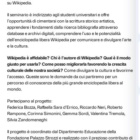
al 14 luglio 2019
Dopo il successo delle due precedenti edizioni (prim
autunno 2018) la Fondazione Palazzo Strozzi, in col
MAB Toscana, Wikimedia Italia e il Dipartimento SA
Università degli Studi di Firenze, propone il seminari
Wikipedia. Scrivere di storia dell’arte per tutti
dedicato
valorizzazione dei contenuti delle mostre di Palazzo S
attraverso la creazione e il completamento di voci sto
su Wikipedia.
Il seminario è indirizzato agli studenti universitari e of
l’opportunità di cimentarsi con la scrittura storico arti
apprendere i fondamenti dalla ricerca bibliografia att
database e archivi digitali, comprendere l’uso e le pot