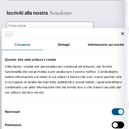
Si ringrazia
Il Bisonte
per la valigia
INFO:
edu@palazzostrozzi.org