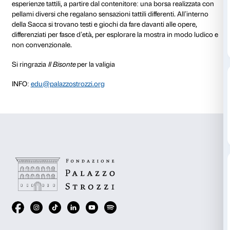
NOTE
La Sacca dello scultore si può prenotare (+39 055 
oppure richiedere direttamente al Punto Info al Piano
Fra tutte le arti, la scultura è quella che chiede a gra
toccata. È noto che nei musei, è proibito toccare le op
visitatori si devono accontentare di toccarle con gli o
Sacca dello scultore, la valigia della famiglia ideata p
Primavera del Rinascimento, propone a tutti straordi
esperienze tattili, a partire dal contenitore: una borsa
pellami diversi che regalano sensazioni tattili differenti
della Sacca si trovano testi e giochi da fare davanti al
differenziati per fasce d’età, per esplorare la mostra 
non convenzionale.