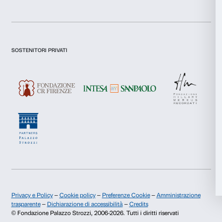
Chi siamo
Sostienici
Selezione
Fondazione Palazzo Strozzi
Sponsorship
Necessari
del
Storia di Palazzo Strozzi
Comitato dei Partner d
consenso
Pubblicazioni e biblioteca
Palazzo Strozzi Foun
Preferenze
Area stampa
Membership
Contatti
Statistiche
Info e prenotazioni
Marketing
Dal lunedì al venerdì, 9.00-18.00
+39 055 26 45 155
prenotazioni@palazzostrozzi.org
Accetta tutti
Palazzo Strozzi, Piazza Strozzi s.n.c.
50123 Firenze
Accetta selezionati