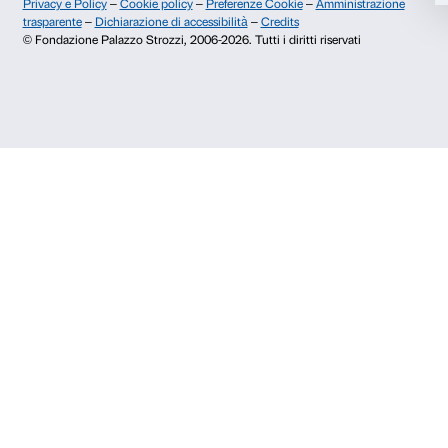
Palazzo Strozzi, Piazza Strozzi s.n.c.
Accetta selezionati
50123 Firenze
Rifiuta
SOSTENITORI PUBBLICI