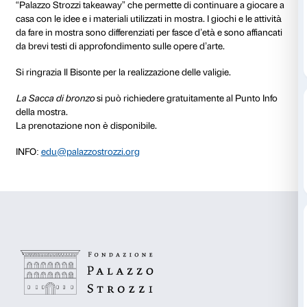
Sempre disponibile
Per ogni mostra di Palazzo Strozzi viene ideata una s
che permette di fare un’esperienza non convenzional
del percorso espositivo. In occasione della mostra
Po
Bronzi del mondo ellenistico
, la valigia è strettamente
gioco di ruolo in mostra
Mistero della statua scompa
l’opportunità di entrare nell’esposizione in modo coi
persone che utilizzano la valigia della famiglia viene 
“Palazzo Strozzi takeaway” che permette di continua
casa con le idee e i materiali utilizzati in mostra. I gioch
da fare in mostra sono differenziati per fasce d’età e s
da brevi testi di approfondimento sulle opere d’arte.
Si ringrazia Il Bisonte per la realizzazione delle valigie