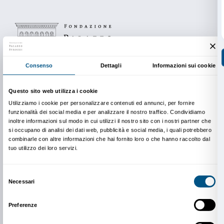
Costi e durata
Il costo dell’attività è di € 60.
Ingresso gratuito per i docenti accompagnatori.
Durata dell’attività 90 minuti.
Il numero massimo di partecipanti per ogni gruppo è
Le classi con un numero maggiore di studenti sono s
due gruppi in modo da garantire la partecipazione di t
caso il costo dell’attività raddoppia.
Prenotazione obbligatoria.
Il costo dell’attività non comprende il biglietto d’ingre
diritto di prevendita (€ 1 a persona).
In copertina: Anish Kapoor,
Newborn
, 2019 © Anish 