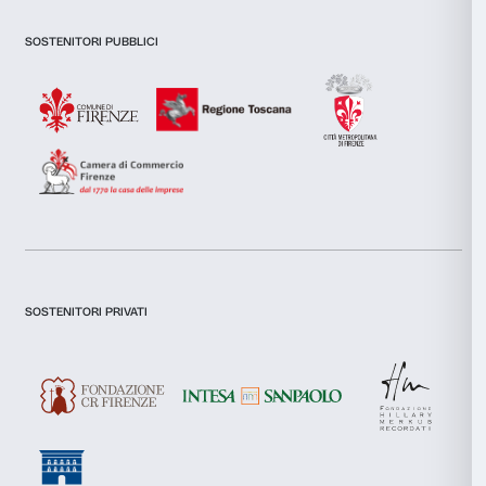
Newsletter
Iscriviti alla nostra
inoltre informazioni sul modo in cui utilizzi il nostro sito con i
si occupano di analisi dei dati web, pubblicità e social media, 
combinarle con altre informazioni che hai fornito loro o che h
tuo utilizzo dei loro servizi.
Selezione
Dichiaro di aver preso visione della
Privacy Policy.
Necessari
del
Presto il consenso per l'iscrizione alla newsletter e altre comun
di marketing.
consenso
Presto il consenso per attività di analisi e profilazione.
Preferenze
Iscriviti
Statistiche
Marketing
Chi siamo
Sostienici