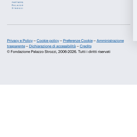
Fondazione Palazzo Strozzi
Sponsorship
Accetta tutti
Storia di Palazzo Strozzi
Comitato dei Partner d
Pubblicazioni e biblioteca
Palazzo Strozzi Foun
Accetta selezionati
Area stampa
Membership
Contatti
Rifiuta
Info e prenotazioni
Dal lunedì al venerdì, 9.00-18.00
+39 055 26 45 155
prenotazioni@palazzostrozzi.org
Palazzo Strozzi, Piazza Strozzi s.n.c.
50123 Firenze