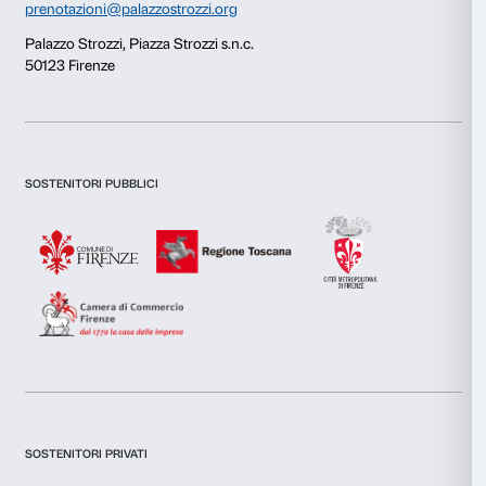
Questo sito web utilizza i cookie
Utilizziamo i cookie per personalizzare contenuti ed annunci, 
funzionalità dei social media e per analizzare il nostro traffic
inoltre informazioni sul modo in cui utilizzi il nostro sito con i
si occupano di analisi dei dati web, pubblicità e social media, 
Newsletter
Iscriviti alla nostra
combinarle con altre informazioni che hai fornito loro o che h
tuo utilizzo dei loro servizi.
Selezione
Necessari
del
consenso
Dichiaro di aver preso visione della
Privacy Policy.
Preferenze
Presto il consenso per l'iscrizione alla newsletter e altre comun
di marketing.
Presto il consenso per attività di analisi e profilazione.
Statistiche