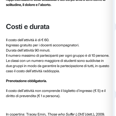
L’attività è articolata in un due momenti: una parte i
dedicata alla creazione del setting ideale alla discussi
condivisione dei vocaboli su cui lavorare in mostra,
parte che si svolge in mostra, davanti alle opere di Tr
percorso tra le opere della mostra
Tracey Emin. Sex 
offre lo spunto per parlare di emozioni, del rapport
con l’arte e la cultura e delle nostre esperienze quoti
utilizzando nuovi e vecchi vocaboli.
L’attività si adatta alle conoscenze linguistiche di og
fase di prenotazione il docente riceve il materiale di
utilizzare in aula prima dell’esperienza a Palazzo Stroz
Per i docenti interessati a organizzare visite guidate s
mostra dedicata a Tracey Emin presenta contenuti sens
rappresentazione della sessualità e del corpo uniti a