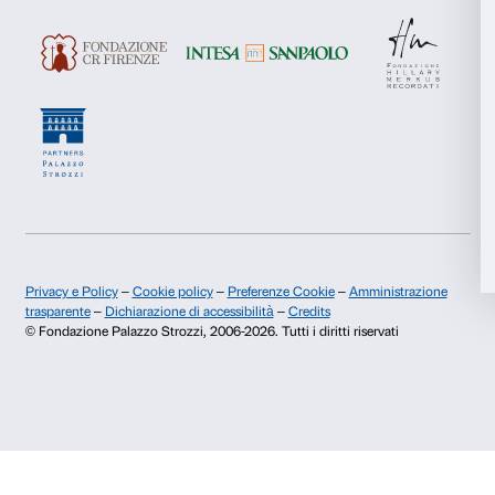
Iscriviti
Marketing
Accetta tutti
Chi siamo
Sostienici
Fondazione Palazzo Strozzi
Sponsorship
Accetta selezionati
Storia di Palazzo Strozzi
Comitato dei Partner d
Pubblicazioni e biblioteca
Palazzo Strozzi Foun
Rifiuta
Area stampa
Membership
Contatti
Info e prenotazioni
Dal lunedì al venerdì, 9.00-18.00
+39 055 26 45 155