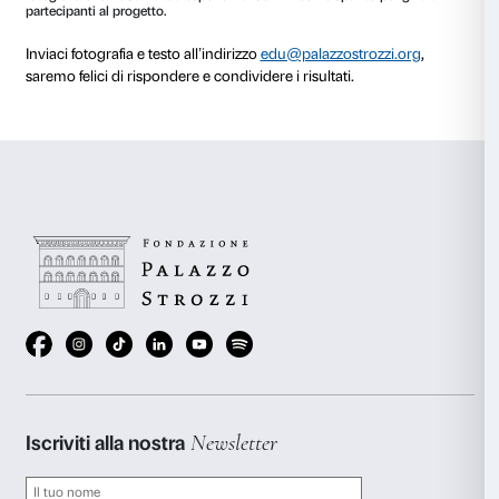
Penne attaccate a palloncini leggeri disegnano il m
dell’aria su grandi fogli bianchi
Siamo arrivati alla fine della mostra.
Quelli che abbiamo appena visto sono alcuni modi 
Saraceno ci suggerisce per vedere e sentire l’aria.
Qual è il tuo?
Prova in prima persona a percepire l’aria con i due esercizi
Non esiste un solo modo di vedere o sentire l’aria.