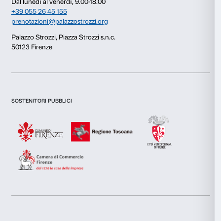
Apri la finestra e chiudi gli occhi.
Fai attenzione all’aria che entra nella stanza e ti tocca
capelli e sfiora la tua pelle.