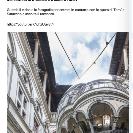
Le opere di Tomás Saraceno esposte a Palazzo Strozz
questa difficile prova dandoci alcuni spunti per impa
valore all’aria.
L’aria è ovunque intorno a noi, ci collega alle persone
ci permette di vivere. Imparare a percepire l’aria vuol
più sensibili e rispettosi, entrare in relazione con la re
circonda e immaginare un futuro per noi e il pianeta 
consapevole e sostenibile.
Ma come si fa a vedere e a sentire l’aria?
Guarda il video e le fotografie per entrare in contatto con 
Saraceno e ascolta il racconto.
https://youtu.be/KYJhzUuvyt4