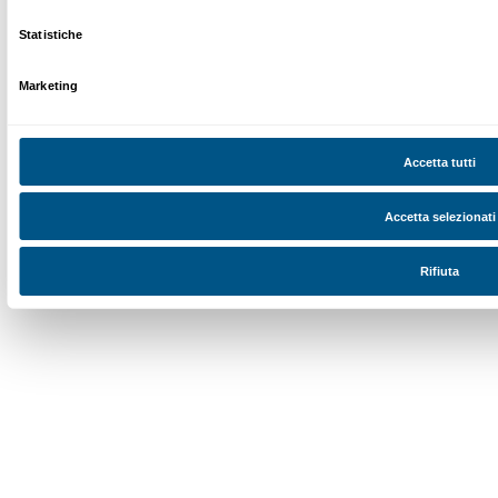
Chi siamo
Sostienici
Fondazione Palazzo Strozzi
Sponsorship
Storia di Palazzo Strozzi
Comitato dei Partner d
Pubblicazioni e biblioteca
Palazzo Strozzi Foun
Area stampa
Membership
Contatti
Info e prenotazioni
Dal lunedì al venerdì, 9.00-18.00
+39 055 26 45 155
prenotazioni@palazzostrozzi.org
Palazzo Strozzi, Piazza Strozzi s.n.c.
50123 Firenze