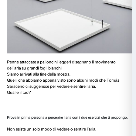
Un faro di luce molto forte attraversa l’aria e la illumin
Riusciamo così a vedere quello di cui è fatta.
Piccole particelle di polvere si muovono leggere e ve
una danza nell’aria intorno a noi.