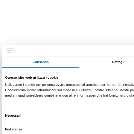
Newsletter
Iscriviti alla nostra
Dichiaro di aver preso visione della
Privacy Policy.
Presto il consenso per l'iscrizione alla newsletter e altre comun
di marketing.
Presto il consenso per attività di analisi e profilazione.
Iscriviti