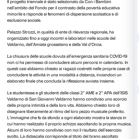
Palazzo Strozzi rinnova il proprio impegno nel camp
con il progetto
Vagabondi efficaci. Seminare cultura 
insieme
. L’iniziativa coordinata da Oxfam Italia con il
Regione Toscana vede la collaborazione di più di qu
regionali impegnati in una serie di azioni per fornire 
educativi di qualità a ragazze e ragazzi tra gli 11 e i 17
provenienti da tutta la Toscana.
Il progetto triennale è stato selezionato da Con i Bam
nell’ambito del Fondo per il contrasto della povertà 
minorile e risponde ai fenomeni di dispersione scolast
esclusione sociale.
Palazzo Strozzi, in qualità di ente di rilevanza regiona