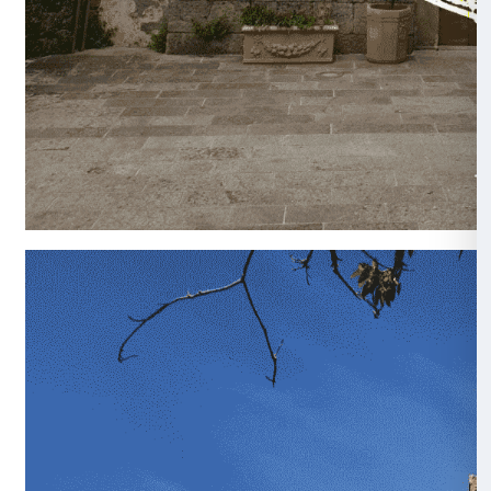
Un’altra notte
Gli studenti dell’ISIS Da Vinci-Fermi studiano nei ples
dell’Amiata Ovest, in provincia di Grosseto e suddivisi
Arcidosso, Castel del Piano e Santa Fiora. Con le clas
al progetto siamo riusciti a organizzare un’uscita in l
considerati significativi per il loro territorio: la Rocca
Pieve di Santa Lucia di Castel del Piano e la chiesetta
Madonna delle Nevi di Santa Fiora. A distanza di qua
con il
lockdown
già in corso, abbiamo chiesto alle cla
forma al ricordo più significativo della visita fatta a que
abbiamo assemblati sotto forma di collage animati.