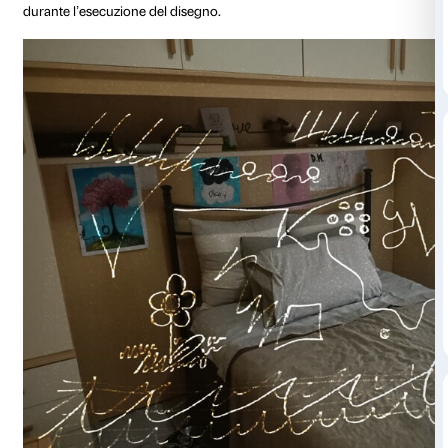
organizzato fino a oggi incontri e laboratori nelle scu
Valdarno, dell’Amiata grossetano e della Val d’Orcia.
La chiusura delle scuole dovuta all’emergenza sanit
non ci ha permesso di concludere alcuni percorsi in c
questi casi abbiamo chiesto ai ragazzi costretti nelle 
concludere le attività in una modalità a distanza, inv
elaborato finale che concluda la riflessione avviata in
Le studentesse e gli studenti delle classi 2° AME e 2°
Valdarno di San Giovanni Valdarno hanno condiviso
della propria intimità e della loro vita. Abbiamo chiest
disegnare liberamente al ritmo del loro pezzo musical
L’immagine che fa da sfondo a ogni elaborato mostra 
cui hanno realizzato il proprio schizzo ascoltando la
Alcuni di loro hanno condiviso con noi il risultato dell
svolto. La didascalia corrisponde al titolo del brano a