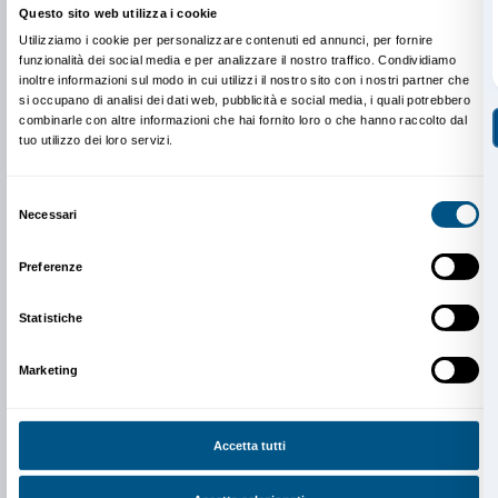
PRENOTAZIONE OBBLIGATORIA
Sigma CSC
da lunedì a venerdì
9.00-13.00; 14.00-18.00
Tel. +39 055 2469600 – Fax +39 055 244145
prenotazioni@palazzostrozzi.org
INFO:
edu@palazzostrozzi.org