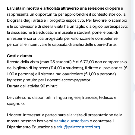
al 12 gennaio 2020
Dal 28 settembre al 12 gennaio 2020 Palazzo Strozzi
Goncharova
, straordinaria figura femminile dell’arte
attraverso una grande retrospettiva che ripercorre la 
controcorrente e la sua ricca e poliedrica produzion
con capolavori di celebri artisti come
Paul Gauguin, H
Pablo Picasso e Umberto Boccioni
provenienti dalle 
più prestigiosi musei internazionali.
La visita in mostra è articolata attraverso una selezi
rappresenta un’opportunità per approfondire il contes
biografia degli artisti e il progetto espositivo. Per fav
e le condivisione di idee la visita ha un taglio dialogi
la discussione tra educatore museale e studenti pone 