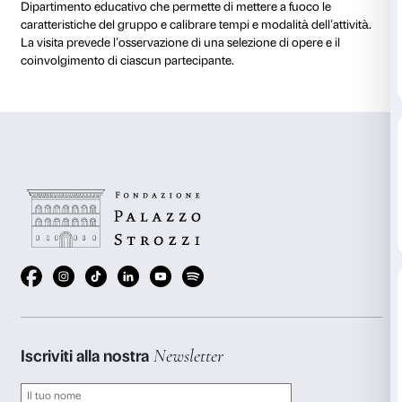
al 25 gennaio 2015
NOTE
L’attività è gratuita con il biglietto d’ingresso alla mos
Per gruppi di persone con disagio psichico, disturbi c
disabilità motorie
Una visita dialogica pensata per rispondere a esigenz
Prima dell’attività viene organizzato un colloquio pre
Dipartimento educativo che permette di mettere a fu
caratteristiche del gruppo e calibrare tempi e modalità 
La visita prevede l’osservazione di una selezione di op
coinvolgimento di ciascun partecipante.