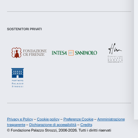
Preferenze
Dichiaro di aver preso visione della
Privacy Policy.
Presto il consenso per l'iscrizione alla newsletter e altre comun
Statistiche
di marketing.
Presto il consenso per attività di analisi e profilazione.
Marketing
Iscriviti
Accetta tutti
Chi siamo
Sostienici
Accetta selezionati
Fondazione Palazzo Strozzi
Sponsorship
Rifiuta
Storia di Palazzo Strozzi
Comitato dei Partner d
Pubblicazioni e biblioteca
Palazzo Strozzi Foun
Area stampa
Membership