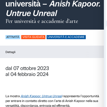
Visite guidate per le
università –
Anish K
Untrue Unreal
Per università e accademie d’arte
ATTIVITÀ
VISITA GUIDATA
UNIVERSITÀ E ACCADE
Dettagli