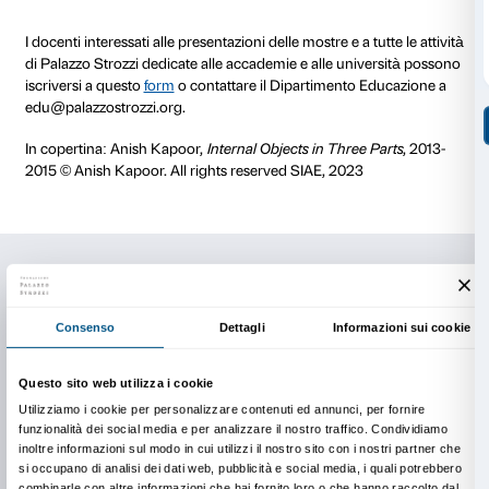
Costi e durata
Il costo della visita è di € 80
Ingresso gratuito per i docenti accompagnatori.
Durata dell’attività 90 minuti.
Il numero massimo di partecipanti per ogni gruppo è
I gruppi con un numero maggiore di studenti verrann
modo da agevolare il corretto svolgimento della visit
Tutte le attività possono essere realizzate in diverse l
I costi delle visite non comprendono il biglietto d’ingr
diritto di prevendita (€ 1 a persona).
È obbligatorio l’uso del sistema audio con auricolari
utilizzare il proprio o richiederlo gratuitamente al m