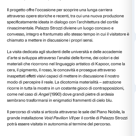
dal 07 ottobre 2023
al 04 febbraio 2024
La mostra
Anish Kapoor. Untrue Unreal
rappresenta 
per entrare in contatto diretto con l’arte di Anish Ka
versatilità, discordanza, entropia ed effimerità.
Il progetto offre l’occasione per scoprire una lunga ca
attraverso opere storiche e recenti, tra cui una nuo
specificatamente ideata in dialogo con l’architettura d
rinascimentale. Palazzo Strozzi diviene un luogo co
convesso, integro e frantumato allo stesso tempo in cui