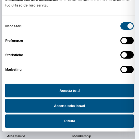
prenotazione. Anche per i gruppi che visitano in aut
mostra è necessario prenotare anticipatamente data e
di ingresso.
Per i docenti
I docenti interessati alle presentazioni delle mostre e a 
di Palazzo Strozzi dedicate alle accademie e alle uni
iscriversi a questo
form
o contattare il Dipartimento 
edu@palazzostrozzi.org.
In copertina: Anish Kapoor,
Internal Objects in Three
2015 © Anish Kapoor. All rights reserved SIAE, 2023