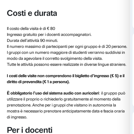
chiamato a mettere in discussione i propri sensi.
La visita dedicata agli studenti delle università e del
d’arte si sviluppa attraverso l’analisi delle forme, dei c
materiali che ricorrono nel linguaggio artistico di K
cera, il pigmento, il rosso, le concavità e prosegue at
inaspettati effetti visivi capaci di mettere in discussion
modo di percepire il reale. La dicotomia materialità –
ricorre in tutta la mostra in un costante gioco di cont
come nel caso di
Angel
(1990) dove grandi pietre di 
sembrano trasformarsi in enigmatici frammenti di ciel
Il percorso di visita si articola attraverso le sale del P
grande installazione
Void Pavilion VII
per il cortile di
potrà essere visitata in autonomia al termine del per