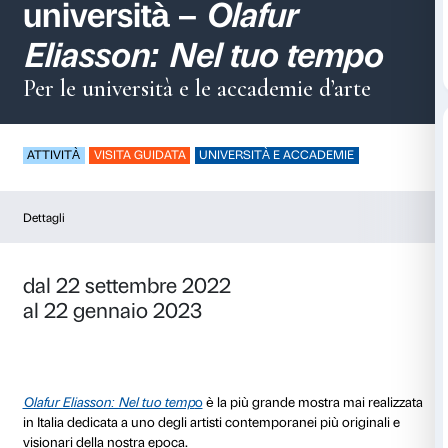
Visite guidate per le
università –
Olafur
Eliasson: Nel tuo te
Per le università e le accademie d’
ATTIVITÀ
VISITA GUIDATA
UNIVERSITÀ E ACCADE
Dettagli