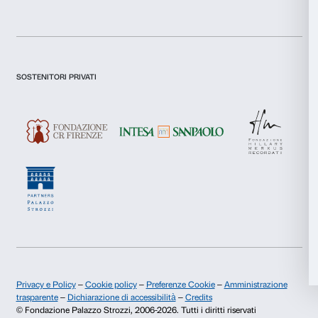
consenso
Preferenze
Dichiaro di aver preso visione della
Privacy Policy.
Statistiche
Presto il consenso per l'iscrizione alla newsletter e altre comun
di marketing.
Presto il consenso per attività di analisi e profilazione.
Marketing
Iscriviti
Accetta tutti
Accetta selezionati
Chi siamo
Sostienici
Fondazione Palazzo Strozzi
Sponsorship
Rifiuta
Storia di Palazzo Strozzi
Comitato dei Partner d
Pubblicazioni e biblioteca
Palazzo Strozzi Foun