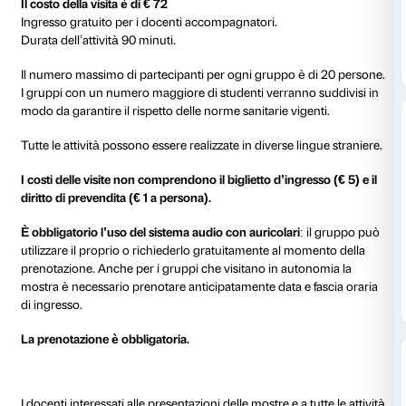
La visita in mostra dedicata agli studenti delle univers
accademie d’arte si sviluppa attraverso un percorso
dei principali caratteri del lavoro di Eliasson: l’interes
l’architettura, il mondo scientifico e tecnico, la psicolo
percezioni umane, e approfondisce il concetto di co
artista, il Palazzo rinascimentale e i visitatori.
L’attività inizia nel cortile di Palazzo Strozzi, sotto la
installazione
Under the weather
(2022) e prosegue a
La sezione della mostra in Strozzina, che prevede un 
interazione con le opere d’arte, potrà essere visitata 
termine del percorso.
Costi e durata