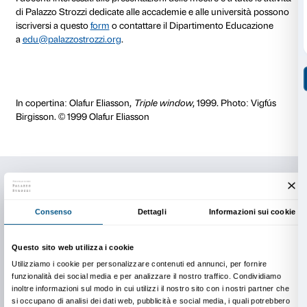
Il costo della visita è di € 72
Ingresso gratuito per i docenti accompagnatori.
Durata dell’attività 90 minuti.
Il numero massimo di partecipanti per ogni gruppo è
I gruppi con un numero maggiore di studenti verrann
modo da garantire il rispetto delle norme sanitarie vig
Tutte le attività possono essere realizzate in diverse l
I costi delle visite non comprendono il biglietto d’ingr
diritto di prevendita (€ 1 a persona).
È obbligatorio l’uso del sistema audio con auricolari
utilizzare il proprio o richiederlo gratuitamente al m
prenotazione. Anche per i gruppi che visitano in aut
mostra è necessario prenotare anticipatamente data e
di ingresso.