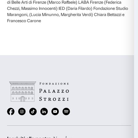
contemporanea dal titolo #tantecose.
Il progetto espositivo #tantecose si terrà negli spazi di
Bufalini 6R) e ONART Gallery, (in via della Pergola 57-
30 giugno 2016 presentando non solo il concetto del
di opere d’arte ispirate alle collezioni dei Guggenhei
Palazzo Strozzi, ma considerando anche i vari approc
del collezionismo come azione di raccolta di oggetti, 
esperienze.
L’atto di collezionare include una selezione: una scelt
degli elementi selezionati. #tantecose invita lo spetta
esplorare la natura di queste scelte.