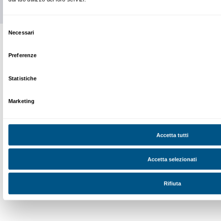
Dichiaro di aver preso visione della
Privacy Policy.
Presto il consenso per l'iscrizione alla newsletter e altre comun
di marketing.
Presto il consenso per attività di analisi e profilazione.
Iscriviti
Chi siamo
Sostienici
Fondazione Palazzo Strozzi
Sponsorship
Storia di Palazzo Strozzi
Comitato dei Partner d
Pubblicazioni e biblioteca
Palazzo Strozzi Foun
Area stampa
Membership
Contatti