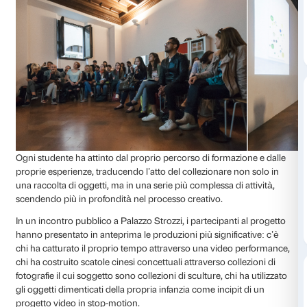
grande arte dei Guggenheim
da cui prende spunto il
educativo
Collezionismi
.
Collezionismi
nasce dall’idea di utilizzare la mostra 
confronto finalizzato alla produzione di nuove opere 
progetti artistici.
C
ollezionismo a 360 gradi dunque:
artistica, come approccio operativo, come metodo di
Organizzare una raccolta di oggetti o immagini, sec
una riflessione, un racconto, come stimolo per nuovi 
definizione di inedite suggestioni visive.
Il progetto ha coinvolto gli studenti delle Accademie d
Firenze che, dopo una visita alla mostra e l’incontro c
Chiara Betazzi e Francesco Carone -la cui ricerca arti
forte legame con l’idea di collezione- hanno esplorato
forme di collezionismo attraverso la fotografia, la pe
pittura.