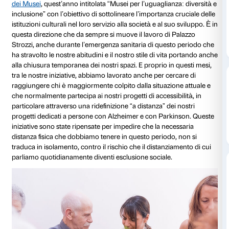
di Irene Balzani
Oggi, lunedì 18 maggio 2020, si celebra la
Giornata I
dei Musei
, quest’anno intitolata “Musei per l’uguaglia
inclusione” con l’obiettivo di sottolineare l’importanz
istituzioni culturali nel loro servizio alla società e al s
questa direzione che da sempre si muove il lavoro di
Strozzi, anche durante l’emergenza sanitaria di ques
ha stravolto le nostre abitudini e il nostro stile di vi