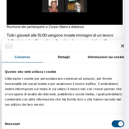
effimero e sottile stato dell’essere. Talvolta una luce. 
uno sguardo”. Le immagini e le parole inviate sono po
appunti di un erbario comune e condiviso in cui qu
collettiva “ci fa sentire ancora più vicini, ancora meno 
una delle partecipanti. Tutti questi contributi, raccolti
periodo di lockdown, sono convogliati in un raccont
scandito da diversi stimoli proposti di settimana in se
Scarica: A più voci - alla finestra