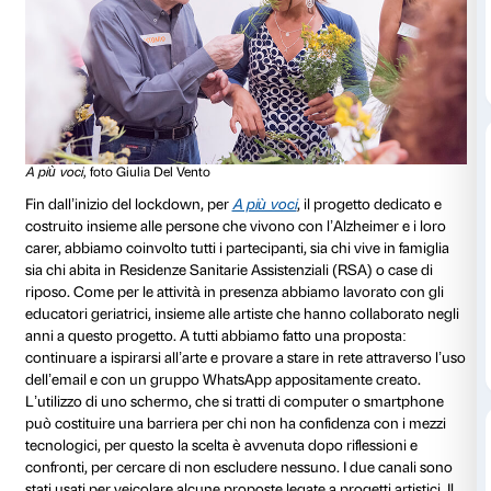
alla chiusura temporanea dei nostri spazi. E proprio i
tra le nostre iniziative, abbiamo lavorato anche per c
raggiungere chi è maggiormente colpito dalla situazi
che normalmente partecipa ai nostri progetti di access
particolare attraverso una ridefinizione “a distanza” de
progetti dedicati a persone con Alzheimer e con Par
iniziative sono state ripensate per impedire che la ne
distanza fisica che dobbiamo tenere in questo period
traduca in isolamento, contro il rischio che il distanz
parliamo quotidianamente diventi esclusione sociale