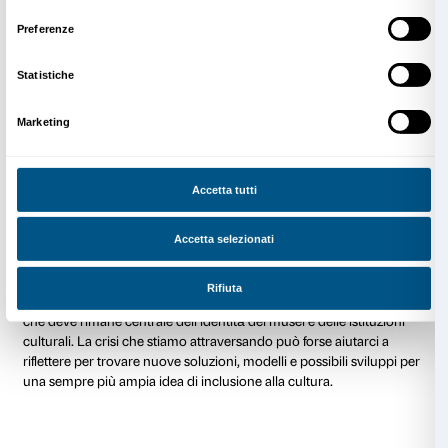
Contributi dei partecipanti al progetto
A più voci – alla fine
Un’altra proposta “a distanza” è quella di
Corpo liber
dedicato all’inclusione delle persone con il Parkinso
arte, parola e danza. Oltre all’importanza di rimanere i
questo caso abbiamo riflettuto sull’esigenza di dare c
pratica della danza che, come numerosi studi confe
benefici soprattutto a chi vive con il morbo di Parkin
da quello che stava facendo il gruppo Dance Well di
Grappa, abbiamo iniziato a proporre attività da fare 
lavorando insieme agli insegnanti di danza che fanno
progetto. Anche in questo caso il confronto con i par
essenziale: riunioni virtuali permettono di incontrarci
nuove idee. Da questo dialogo è nata la volontà di p