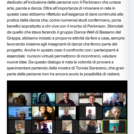
Contributi dei partecipanti al progetto
A più voci – alla fine
Abbiamo ricevuto oltre quaranta contributi tra fotograf
come: “ho aperto un libro di scuola di mio nonno, cl
apparsa una piccolissima viola, che emozione”, “cus
cura il mio orto”, “la bellezza delle piccole cose è ciò 
sentire forte”. Angoli di giardino, vasi sui balconi o fior
pagine dei libri sono state attentamente osservate pe
esempi di quella che Gilles Clément definisce “arte in
Quest’arte, scrive l’autore del
Manifesto del Terzo Pa
“galleggia sulla superficie delle cose. È un’arte senza
discorso, è disarmata, si espone in fretta e subito sc