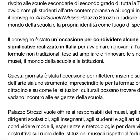
26 novembre 2015
La Fondazione Palazzo Stroz
collaborazione del Centro 
progetto regionale Cantie
un
convegno nazionale dedi
istituzioni museali
.
Per l’occasione sono state in
italiane, oltre ad artisti e 
la qualità delle proposte ed
Dal 2012 la Fondazione Pal