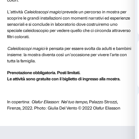
dal 12 ottobre 2022
al 18 gennaio 2023
Ogni mercoledì dalle 17.00 alle 18.30
Finestre colorate, ombre misteriose, una stanza dove 
giallo, un arcobaleno che compare e scompare: le op
Eliasson trasformano gli spazi di Palazzo Strozzi con luc
colori.
L’attività
Caleidoscopi magici
prevede un percorso i
scoprire le grandi installazioni con momenti narrativ
sensoriali e si conclude in laboratorio dove costrui
speciale caleidoscopio per vedere quello che ci circ