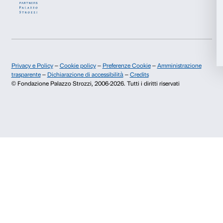
Info e prenotazioni
Accetta tutti
Dal lunedì al venerdì, 9.00-18.00
+39 055 26 45 155
Accetta selezionati
prenotazioni@palazzostrozzi.org
Palazzo Strozzi, Piazza Strozzi s.n.c.
Rifiuta
50123 Firenze
SOSTENITORI PUBBLICI