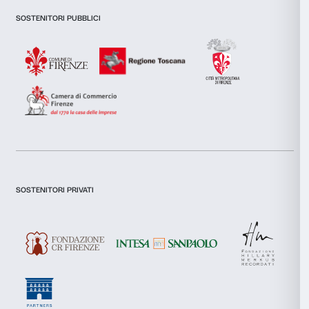
inoltre informazioni sul modo in cui utilizzi il nostro sito con i
si occupano di analisi dei dati web, pubblicità e social media, 
combinarle con altre informazioni che hai fornito loro o che h
tuo utilizzo dei loro servizi.
Dichiaro di aver preso visione della
Privacy Policy.
Selezione
Necessari
del
Presto il consenso per l'iscrizione alla newsletter e altre comun
di marketing.
consenso
Presto il consenso per attività di analisi e profilazione.
Preferenze
Iscriviti
Statistiche
Marketing
Chi siamo
Sostienici
Fondazione Palazzo Strozzi
Sponsorship