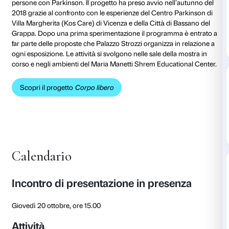
al 15 dicembre 2022
Corpo libero
prevede un ciclo di appuntamenti per en
relazione con le opere d’arte attraverso la parola, il 
danza in collaborazione con
Dance Well – movimento
il Parkinson
.
Le attività sono aperte a tutti e sono dedicate all’incl
persone con Parkinson. Il progetto ha preso avvio ne
2018 grazie al confronto con le esperienze del Centr
Villa Margherita (Kos Care) di Vicenza e della Città d
Grappa. Dopo una prima sperimentazione il program
far parte delle proposte che Palazzo Strozzi organizza
ogni esposizione. Le attività si svolgono nelle sale de