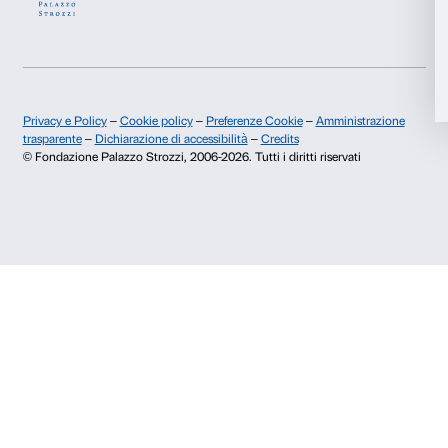
Accetta tutti
Storia di Palazzo Strozzi
Comitato dei Partner d
Pubblicazioni e biblioteca
Palazzo Strozzi Foun
Accetta selezionati
Area stampa
Membership
Contatti
Rifiuta
Info e prenotazioni
Dal lunedì al venerdì, 9.00-18.00
+39 055 26 45 155
prenotazioni@palazzostrozzi.org
Palazzo Strozzi, Piazza Strozzi s.n.c.
50123 Firenze