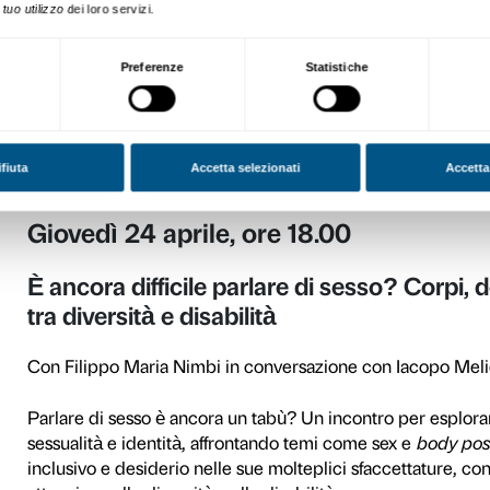
Gli incontri saranno regist
emozioni
sulle principali 
Music
,
Spreaker
).
https://open.spotify.com/pla
si=0f3WeiLpScquatuuKa5B4
o
Giovedì 27 marzo
Sesso e corpo: imm