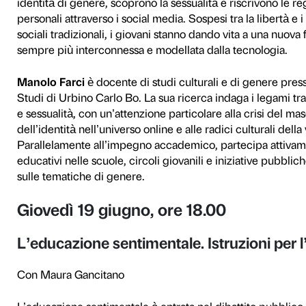
54° edizione) e per Oxford
1970s in Europe
(2024), cur
Rifiuta
Accetta s
Richter.
Giovedì 24 aprile
,
È ancora difficile pa
tra diversità e disabi
Con Filippo Maria Nimbi in
Parlare di sesso è ancora u
sessualità e identità, affr
inclusivo e desiderio nelle 