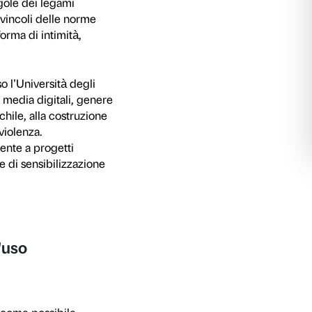
 University Press
An Era of Value Change. The
ato insieme a Christina von Hodenberg e Isabe
elezionati
Accetta tutti
 ore 18.00
rlare di sesso? Corpi, desideri e id
lità
 conversazione con Iacopo Melio
n tabù? Un incontro per esplorare il rapporto tr
ontando temi come sex e
body positivity
, linguagg
sue molteplici sfaccettature, con una particolar