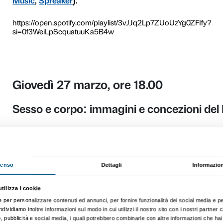
linguaggio e quello delle ge
genere? Cosa si intende pe
Quattro appuntamenti per pa
sguardo di: Fiammetta Anna 
sessuologo) in dialogo con I
(sociologo) e Maura Gancitan
Gli appuntamenti si svolgo
Ingresso libero, prenotazi
Avvisiamo che l’ascensore 
cm
.
Prenota ora