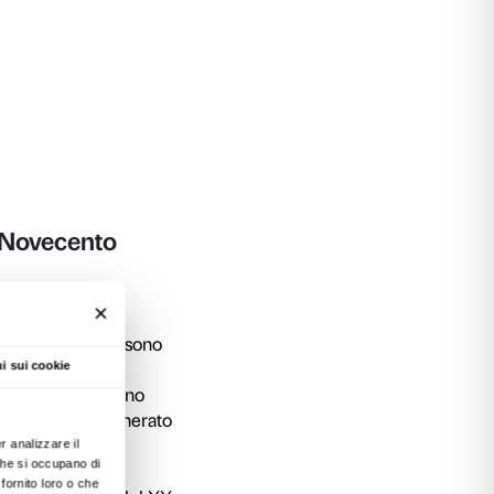
nerazioni più giovani, nella creazione delle ide
r educazione sentimentale?
rlare di corpo, sesso ed emozioni attraverso l
Balestracci (storica), Filippo Maria Nimbi (psi
acopo Melio (giornalista e attivista), Manolo Fa
o (scrittrice e filosofa).
no presso l’Altana di Palazzo Strozzi.
one consigliata
.
per raggiungere la sala Altana ha un’apertur