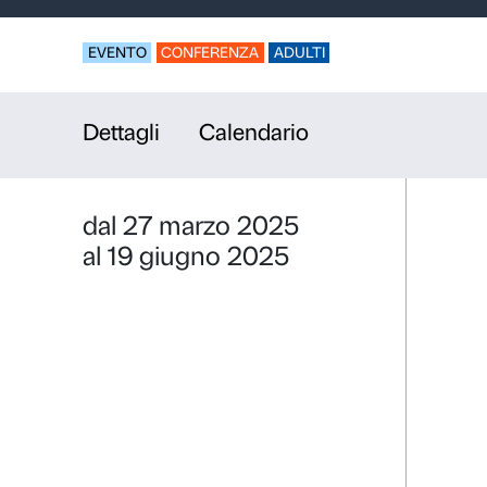
Corpo, sess
Ciclo di incontri i
Sex and Solitude"
EVENTO
CONFERENZA
ADULTI