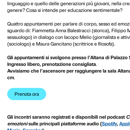
La mostra
Tracey Emin. Sex
confronto e dialogo su alcun
il genere e l’affettività. Le
desiderio, spaziando attrave
pittura, il neon o il ricamo.
approfondire temi, talvolta co
disciplinari, come la sociolog
Come è cambiato il costume
corpi, sessualità e disabilit