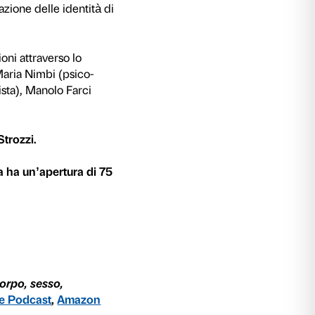
 and Solitude
offre l’occasione per aprire spazi
i temi importanti del nostro presente: il sesso, 
 opere di Tracey Emin parlano di relazioni, intimit
rso forme espressive come la scultura, la fotogra
 L’incontro con la sua arte diventa lo stimolo per
nsiderati difficili, attraverso la lente di più amb
ia, la filosofia, la sessuologia e i media digitali.
 e la morale intorno al sesso? Come parliamo 
à? Quanto i media digitali influenzano il nostro