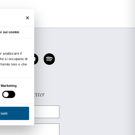
 avventurosa può essere la vita di una moneta?
e a un fiorino che viaggia nella borsa di un m
 essere investito, in merci o opere d’arte. Con
tra creiamo e decoriamo il nostro oggetto prezio
il biglietto di ingresso alla mostra.
RIA
 +39 055 244145