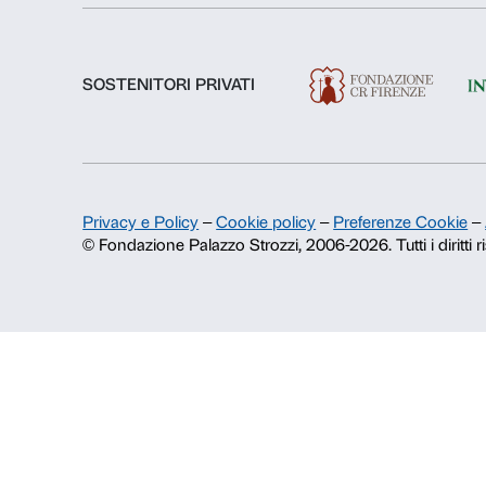
Fondazione Palazzo Strozzi
Storia di Palazzo Strozzi
Pubblicazioni e biblioteca
Area stampa
Contatti
Info e prenotazioni
Dal lunedì al venerdì, 9.00-18.00
+39 055 26 45 155
prenotazioni@palazzostrozzi.org