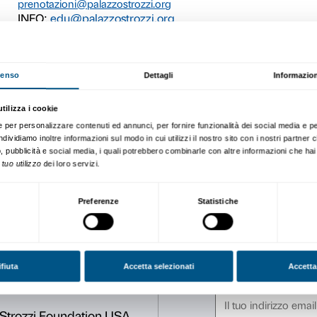
Vi siete mai chiesti quanto
Scopriamo cosa può accader
del Rinascimento e come può
materiali incontrati in mos
Prenotazione obbligatoria.
Il laboratorio è gratuito con 
PRENOTAZIONE OBBLIGATO
Sigma CSC
da lunedì a venerdì
9.00-13.00; 14.00-18.00
Tel. +39 055 2469600 – Fax