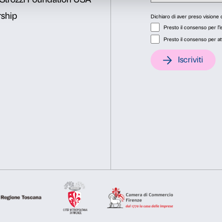
prenotazioni@palazzostrozzi.
INFO:
edu@palazzostrozzi.
Consenso
Dett
Questo sito web utilizza i cookie
Utilizziamo i cookie per personalizzare contenuti ed annunci, pe
nostro traffico. Condividiamo inoltre informazioni sul modo in cu
analisi dei dati web, pubblicità e social media, i quali potrebb
hanno raccolto dal tuo utilizzo dei loro servizi.
Selezione
Necessari
Preferenze
del
consenso
Sostienici