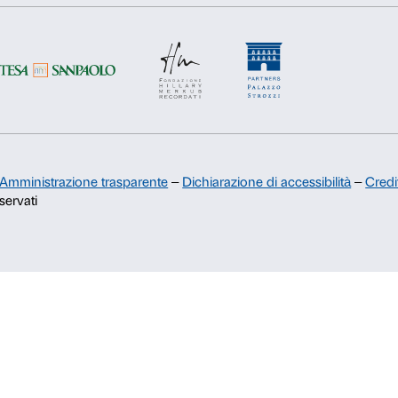
Sponsorship
Rifiuta
Accetta s
Comitato dei Partner di Palazzo
Strozzi
Palazzo Strozzi Foundation USA
Membership