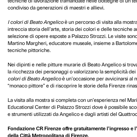
In occasione della mostra
B
Palazzo Strozzi promuovono 
tecniche e i colori utilizza
Quattrocento.
Che cosa raccontano i color
un blu azzurrite o un blu la
permette di ricostruire aspet
committenza, alla moda del 
miniere da cui venivano estra