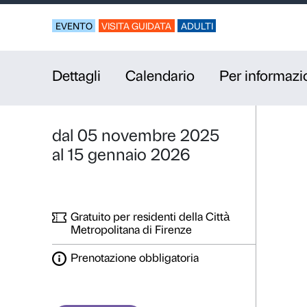
I colori di 
Speciale attività 
EVENTO
VISITA GUIDATA
ADULTI
Dettagli
Calendario
P