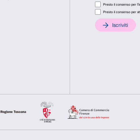
Consenso
Dett
i
Da lunedì a venerdì
9.00-18.00
Questo sito web utilizza i cookie
Tel. +39 055 26 45 155
Utilizziamo i cookie per personalizzare contenuti ed annunci, pe
nostro traffico. Condividiamo inoltre informazioni sul modo in cu
prenotazioni@palazzostroz
analisi dei dati web, pubblicità e social media, i quali potrebb
hanno raccolto dal tuo utilizzo dei loro servizi.
Selezione
Necessari
Preferenze
del
consenso
In copertina: Beato Angelico,
Tabernacolo-reliq
XV secolo, Boston, Isabella Stewart Gardner M
Rifiuta
Accetta s