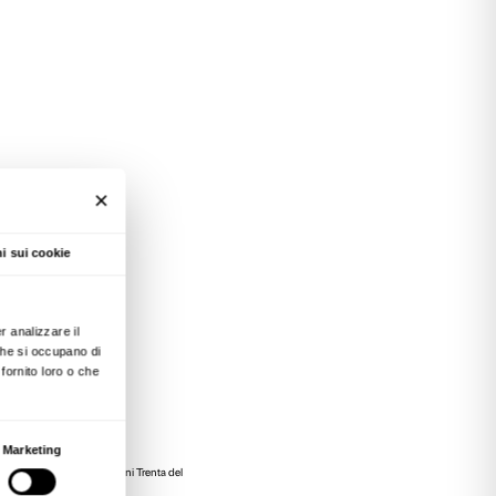
amandate nelle botteghe di un tempo, patrimoni
maestri e allievi.
un percorso di visita alla mostra
Beato Angelic
toria dei colori e delle tecniche artistiche attrav
a Palazzo Strozzi. Le visite sono condotte in t
e museale, insieme a Bartolomeo Ciccone, esp
murarie di Beato Angelico si trovano colori che 
o valorizzano la semplicità dei luoghi di pregh
n’occasione per avvicinarsi al modo di dipinge
rire le storie della Firenze rinascimentale.
mpleta con un’esperienza nel Maria Manetti Shr