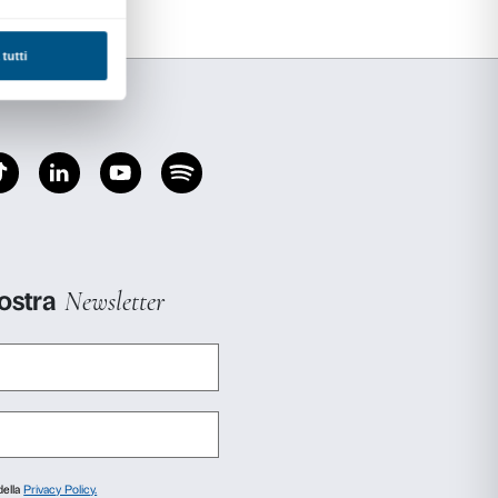
zo Strozzi dove è possibile scoprire materiali,
elico e dagli artisti del Quattrocento.
 gratuitamente l’ingresso e l’attività ai resid
i Firenze.
 2025, ore 18.00-19.30
25, ore 18.00-19.30
6, ore 18.00-19.30