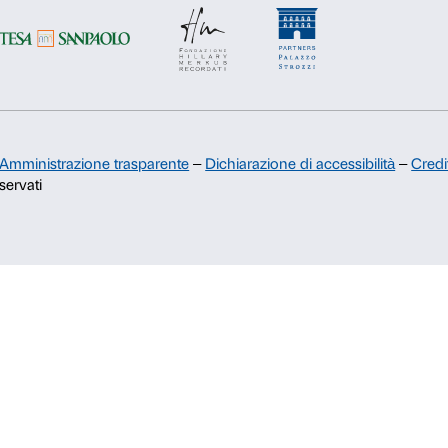
Sostienici
Sponsorship
Comitato dei Partner di Palazzo
Strozzi
Palazzo Strozzi Foundation USA
Membership