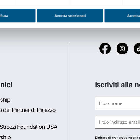
Educational Center di Palaz
e strumenti utilizzati da Ang
Fondazione CR Firenze offre
della Città Metropolitana d
o
Mercoledì 5 e 12 novembre
Martedì 9 e 16 dicembre 20
Giovedì 8 e 15 gennaio 202