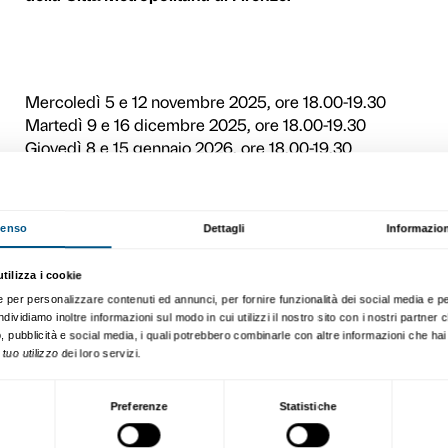
tecniche di lavorazione tr
condiviso da generazioni di 
I colori di Beato Angelico
è 
intreccia storia dell’arte, s
selezione di opere esposte 
Martino Margheri, educator
tecniche pittoriche.
Nei dipinti e nelle pitture 
la ricchezza dei personaggi 
colori di Beato Angelico
è u
“monaco pittore” e di riscop
La visita alla mostra si co