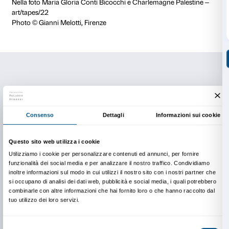
da Ludovica Sebregondi.
Giovedì 11 maggio, ore 18.00
Sala Ferri di Palazzo Strozzi
Palazzo Strozzi per l’arte contemporanea: storie dai 
Giovanna Uzzani.
Giovedì 18 maggio, ore 18.00
Sala Ferri di Palazzo Strozzi
Incontro con
Lapo Binazzi, Bruno Corà e Paolo Mas
Senzacornice
Giovedì 25 maggio, ore 18.00
Sala Ferri di Palazzo Strozzi
Arte e musica al Maggio fiorentino
di Moreno Bucci.