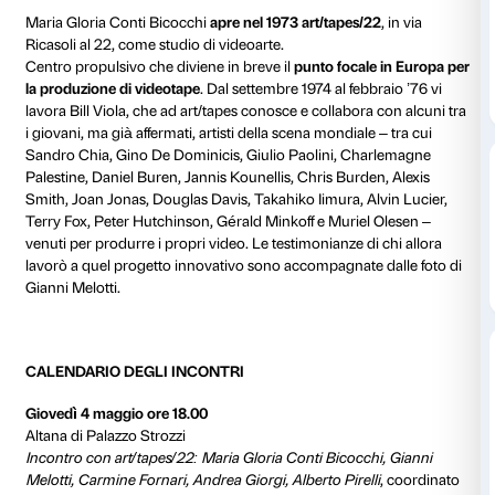
Il ciclo di incontri racconta la Firenze dei Settanta, “
cupi, con la contestazione che infiamma le piazze, m
straordinariamente innovativi e creativi. Un periodo f
sperimentazioni contemporanee in cui la città ebbe 
importante nel contesto internazionale.
Giovedì 4 maggio alle 18.00 nella sala Altana al 5° pi
strozzi si terrà l’
Incontro con art/tapes/22: Maria Glor
Bicocchi, Gianni Melotti, Carmine Fornari, Andrea Gi
Pirelli
, coordinato da Ludovica Sebregondi
.
Maria Gloria Conti Bicocchi
apre nel 1973 art/tapes/
Ricasoli al 22, come studio di videoarte.
Centro propulsivo che diviene in breve il
punto focal
la produzione di videotape
. Dal settembre 1974 al feb
lavora Bill Viola, che ad art/tapes conosce e collabora