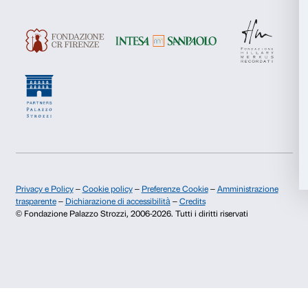
Iscriviti
Marketing
Accetta tutti
Chi siamo
Sostienici
Fondazione Palazzo Strozzi
Sponsorship
Accetta selezionati
Storia di Palazzo Strozzi
Comitato dei Partner d
Pubblicazioni e biblioteca
Palazzo Strozzi Foun
Rifiuta
Area stampa
Membership
Contatti
Info e prenotazioni
Dal lunedì al venerdì, 9.00-18.00
+39 055 26 45 155