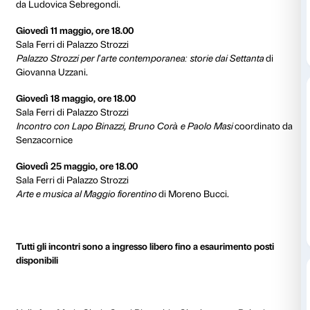
i giovani, ma già affermati, artisti della scena mondiale
Sandro Chia, Gino De Dominicis, Giulio Paolini, Ch
Palestine, Daniel Buren, Jannis Kounellis, Chris Burd
Smith, Joan Jonas, Douglas Davis, Takahiko Iimura, A
Terry Fox, Peter Hutchinson, Gérald Minkoff e Muriel
venuti per produrre i propri video. Le testimonianze d
lavorò a quel progetto innovativo sono accompagnate
Gianni Melotti.
CALENDARIO DEGLI INCONTRI
Giovedì 4 maggio ore 18.00
Altana di Palazzo Strozzi
Incontro con art/tapes/22: Maria Gloria Conti Bicocc
Melotti, Carmine Fornari, Andrea Giorgi, Alberto Pirel