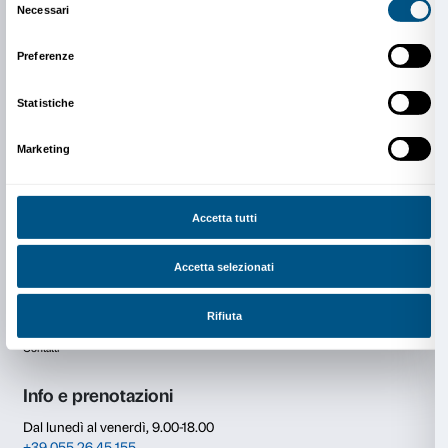
Tutti gli incontri sono a ingresso libero fino a esauri
disponibili
Nella foto Maria Gloria Conti Bicocchi e Charlemagn
art/tapes/22
Photo © Gianni Melotti, Firenze