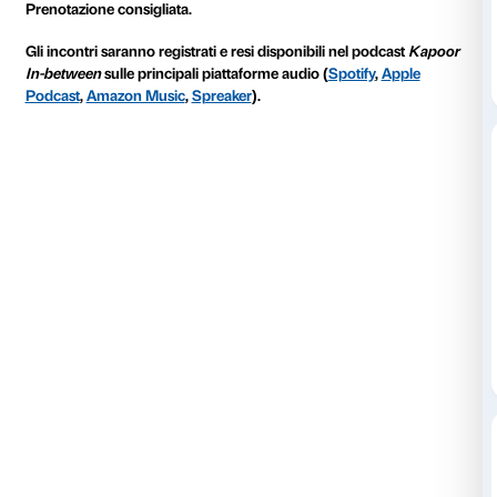
culturale e politico di alcuni colori ricorrenti nella sua
immergersi nella forza generativa dell’inconscio ch
ritorna nel lavoro dell’artista.
In un saggio di recente pubblicazione, Anish Kapoor è
“Mr. In-between”, colui che riesce a mantenersi in equi
polarità apparentemente inconciliabili. Con il suo la
ampliato i confini della scultura e della pittura, sper
costantemente con materiali e formati diversi, dalle 
intime alle grandiose installazioni pubbliche. Le ope
hanno la capacità di mettere in relazione gli opposti
dicotomia dove carnalità e astrazione, superficie e pr
concavità e convessità, maschile e femminile, spiritua
materialità, si incontrano e coesistono.
Gli incontri si terranno nella sala conferenze della Str
Partecipazione libera fino a esaurimento posti disponi