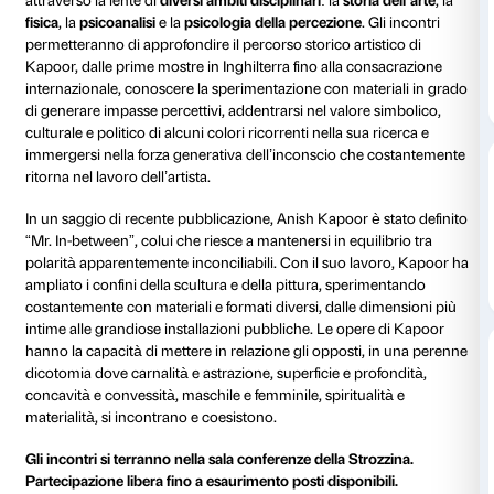
dal 05 dicembre 2023
al 30 gennaio 2024
Dalle 18.00 alle 19.30
In occasione della mostra
Anish Kapoor. Untrue Unr
Fondazione Palazzo Strozzi organizza un
ciclo di qua
appuntamenti
per entrare nelle pieghe del lavoro dell
attraverso la lente di
diversi ambiti disciplinari
: la
stor
fisica
, la
psicoanalisi
e la
psicologia della percezione
.
permetteranno di approfondire il percorso storico arti
Kapoor, dalle prime mostre in Inghilterra fino alla c
internazionale, conoscere la sperimentazione con mat
di generare impasse percettivi, addentrarsi nel valore