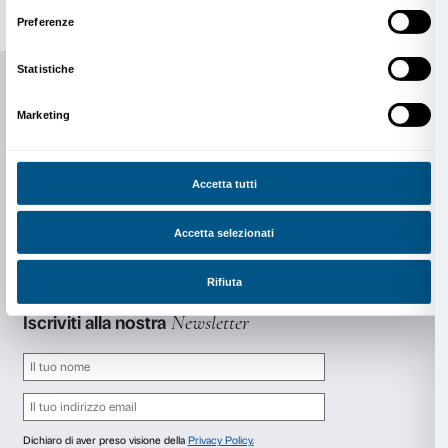
Dal 2020 è Presidente del Corso di Studi in Ottica e
ha spostato la sua attività di ricerca nei molteplici cam
applicata connessi alla scienza della visione umana, i
attività divulgative inerenti i legami e le interconnessi
e arte.
Martedì 16 gennaio, ore 18.00
Anish Kapoor e i nuovi orizzonti della scultura con
Lara Conte, Università degli Studi Roma Tre
Docente di Storia dell’arte contemporanea presso il 
Filosofia, Comunicazione e Spettacolo dell’Università
Roma Tre. Le sue ricerche sono incentrate sullo studio
della critica del secondo Novecento, con la messa a 
narrazioni alternative, nelle dinamiche della ricezione,
transnazionali, del nuovo orizzonte della scultura, d