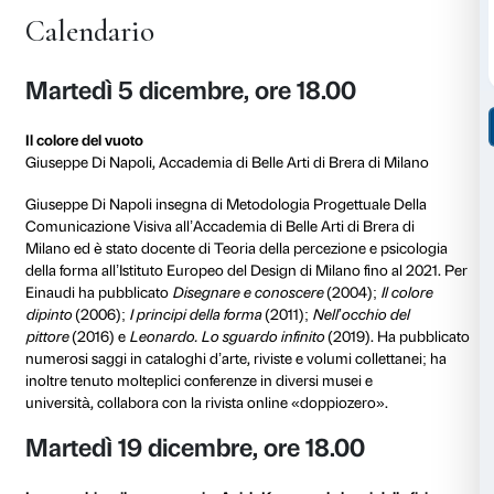
Prenotazione consigliata.
Gli incontri saranno
registrati
e resi disponibili nel p
In-between
sulle principali piattaforme audio (
Spotif
Podcast
,
Amazon Music
,
Spreaker
).