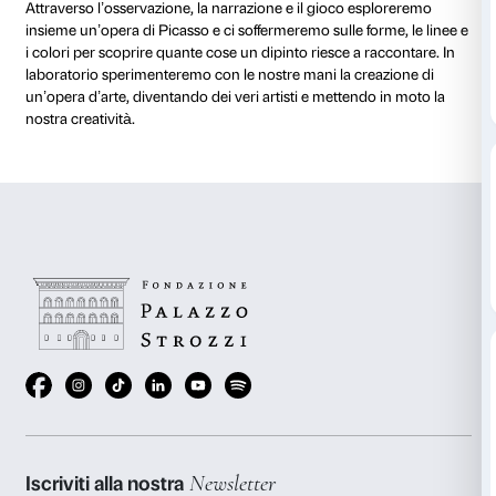
al 25 gennaio 2015
NOTE
L’attività è gratuita con il biglietto di ingresso alla mo
L’attività è pensata come uno strumento per avvicinar
all’arte e ai suoi linguaggi e per condividere insieme, 
bambini, un’esperienza interattiva e originale all’inte
Picasso e la modernità spagnola.
Attraverso l’osservazione, la narrazione e il gioco e
insieme un’opera di Picasso e ci soffermeremo sulle fo
i colori per scoprire quante cose un dipinto riesce a 
laboratorio sperimenteremo con le nostre mani la cr
un’opera d’arte, diventando dei veri artisti e mettend
nostra creatività.