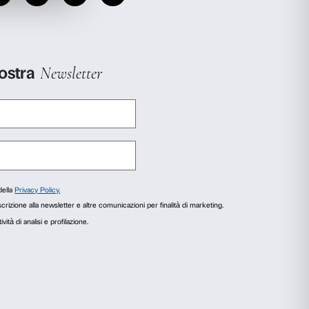
0
r (USA, 1969, 94′),
toli in italiano.
30
Eva
)
di Joseph L.
’), versione originale con
.30
agli
Informazioni sui cookie
 Cassavetes (USA, 1959,
ottotitoli in italiano.
r fornire funzionalità dei social media e per analizzare il
.30
i utilizzi il nostro sito con i nostri partner che si occupano di
del porto
)
di Elia Kazan