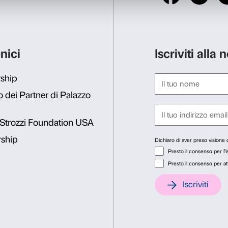
Martedì 26 aprile, ore 20.3
Easy Rider
di Dennis Hoppe
versione originale con sottoti
Martedì 3 maggio, ore 20.
All About Eve
(
Eva contro 
Mankiewicz (USA, 1950, 138
sottotitoli in italiano.
Martedì 10 maggio, ore 20
Consenso
Dett
Shadows
(
Ombre
)
di John
79’), versione originale con s
Questo sito web utilizza i cookie
Utilizziamo i cookie per personalizzare contenuti ed annunci, pe
Martedì 17 maggio, ore 20
nostro traffico. Condividiamo inoltre informazioni sul modo in cu
On the Waterfront
(
Fronte 