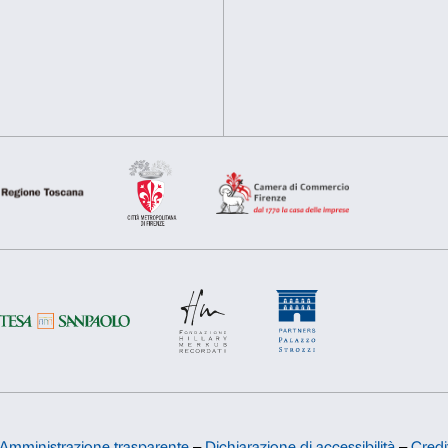
analisi dei dati web, pubblicità e social media, i quali potrebb
(USA, 1954, 108’), versione o
hanno raccolto dal tuo utilizzo dei loro servizi.
italiano.
Selezione
Necessari
Preferenze
del
consenso
Rifiuta
Accetta s
Sostienici