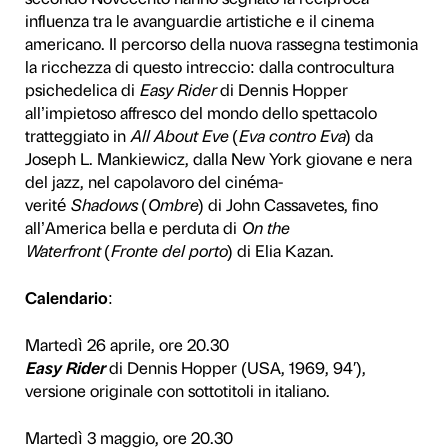
Rassegna cinematografica a
Palazzo Strozzi e Cinema 
Cinema Odeon, Piazza Stroz
Ingresso libero fino a esaur
I Guggenheim, l’arte del XX
Quattro serate dedicate ad a
cinema americano, a ingress
originale. Sono innumerevol
secondo Novecento hanno s