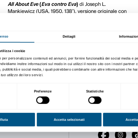
influenza tra le avanguardie 
americano. Il percorso dell
la ricchezza di questo intre
psichedelica di
Easy Rider
all’impietoso affresco del 
tratteggiato in
All About E
Joseph L. Mankiewicz, dall
del jazz, nel capolavoro de
verité
Shadows
(
Ombre
) d
all’America bella e perduta
Waterfront
(
Fronte del port
Calendario
: