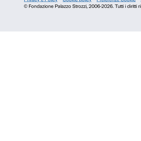
Fondazione Palazzo Strozzi
Storia di Palazzo Strozzi
Pubblicazioni e biblioteca
Area stampa
Contatti
Info e prenotazioni
Dal lunedì al venerdì, 9.00-18.00
+39 055 26 45 155