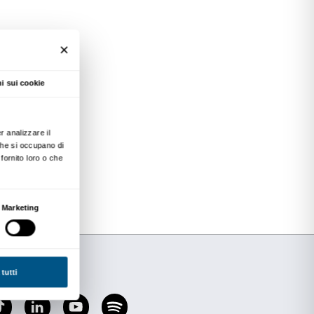
artistiche e il cinema
a nuova rassegna testimonia
ccio: dalla controcultura
di Dennis Hopper
mondo dello spettacolo
ve
(
Eva contro Eva
) da
a New York giovane e nera
l cinéma-
i John Cassavetes, fino
 di
On the
o
) di Elia Kazan.