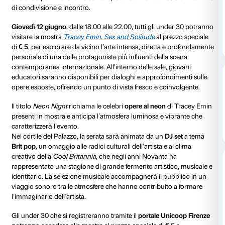
12 giugno 2025
Dalle 18.00 alle 22.00
Palazzo Strozzi
e
Unicoop Firenze
vi invitano a partec
Palazzo Strozzi Neon Night
, un evento speciale dedi
under 30
per vivere l’arte contemporanea in un’atmo
di condivisione e incontro.
Giovedì 12 giugno
, dalle 18.00 alle 22.00, tutti gli 
visitare la mostra
Tracey Emin. Sex and Solitude
al p
di
€ 5
, per esplorare da vicino l’arte intensa, diretta