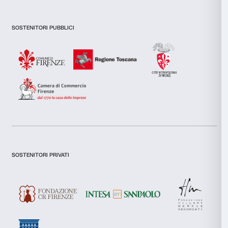
funzionalità dei social media e per analizzare il nostro traffic
Newsletter
Iscriviti alla nostra
inoltre informazioni sul modo in cui utilizzi il nostro sito con i
si occupano di analisi dei dati web, pubblicità e social media, 
combinarle con altre informazioni che hai fornito loro o che h
tuo utilizzo dei loro servizi.
Selezione
Dichiaro di aver preso visione della
Privacy Policy.
Necessari
del
Presto il consenso per l'iscrizione alla newsletter e altre comun
consenso
di marketing.
Preferenze
Presto il consenso per attività di analisi e profilazione.
Iscriviti
Statistiche
Marketing
Chi siamo
Sostienici