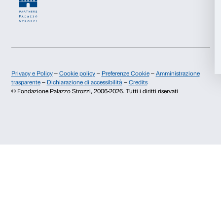
Accetta tutti
Fondazione Palazzo Strozzi
Sponsorship
Storia di Palazzo Strozzi
Comitato dei Partner d
Pubblicazioni e biblioteca
Palazzo Strozzi Foun
Accetta selezionati
Area stampa
Membership
Contatti
Rifiuta
Info e prenotazioni
Dal lunedì al venerdì, 9.00-18.00
+39 055 26 45 155
prenotazioni@palazzostrozzi.org
Palazzo Strozzi, Piazza Strozzi s.n.c.
50123 Firenze