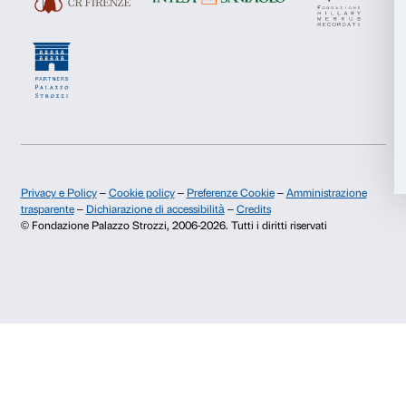
Pubblicazioni e biblioteca
Palazzo Strozzi Foun
Marketing
Area stampa
Membership
Contatti
Accetta tutti
Info e prenotazioni
Dal lunedì al venerdì, 9.00-18.00
Accetta selezionati
+39 055 26 45 155
prenotazioni@palazzostrozzi.org
Rifiuta
Palazzo Strozzi, Piazza Strozzi s.n.c.
50123 Firenze