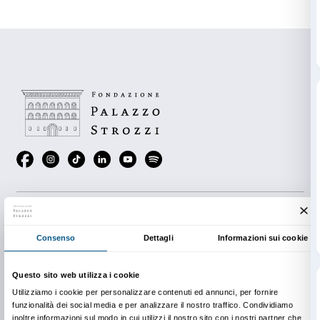
momenti narrativi ed esperienze sensoriali, scopriam
opere di questo grande artista che nascondono mater
meravigliosi, come sabbia, terra, semi e fiori.
Dopo la visita, in laboratorio, sperimentiamo con mate
per scoprire come la trasformazione faccia parte del 
della vita e si possa trovare anche in un’opera d’arte.
Piccoli semi
è pensato per essere svolto da adulti e 
insieme: la mostra diventa così un’occasione per vive
tutta la famiglia.
Prenotazione obbligatoria. Posti limitati.
Le attività sono gratuite con il biglietto di ingresso al
In copertina: Anselm Kiefer,
Sol Invictus
(det.), 1995
Kiefer. Photo Charles Duprat.