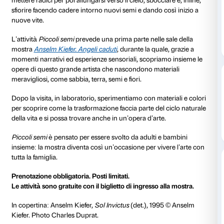
dal 03 aprile 2024
al 26 giugno 2024
Ogni mercoledì dalle 17.00 alle 18.30
Quante storie si nascondono dietro a un piccolo se
affrontare per diventare un fiore? Vento, acqua, terra
contribuiscono alla trasformazione dei semi in piante,
mettere radici per poi allungarsi verso il cielo, sboccia
sfiorire facendo cadere intorno nuovi semi e dando co
nuove vite.
L’attività
Piccoli semi
prevede una prima parte nelle s
mostra
Anselm Kiefer. Angeli caduti
, durante la quale