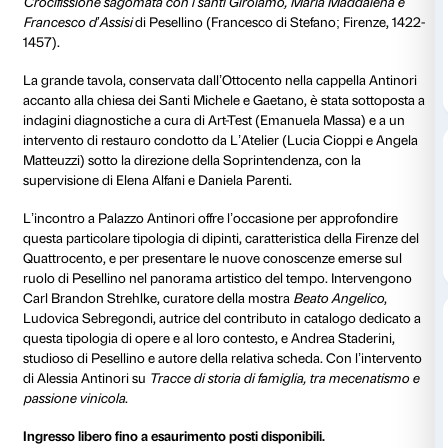
Dettagli
30 ottobre 2025
In occasione della mostra
Beato Angelico
, organizza
Strozzi e dal Museo di San Marco, è stato eseguito – 
generoso sostegno di Marchesi Antinori – il restauro 
Crocifissione sagomata con i santi Girolamo, Maria 
Francesco d’Assisi
di Pesellino (Francesco di Stefano
1457).
La grande tavola, conservata dall’Ottocento nella cap
accanto alla chiesa dei Santi Michele e Gaetano, è st