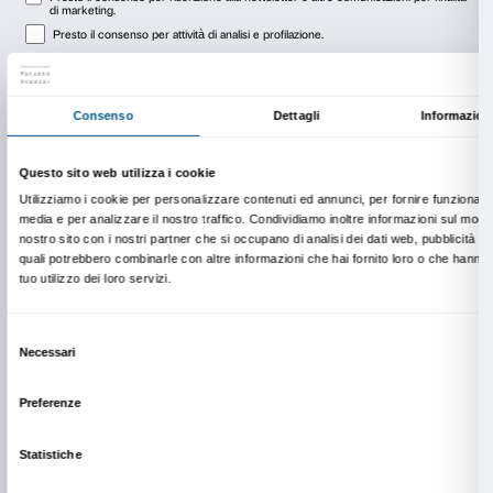
In copertina: Pesellino,
Crocifissione sagomata con i 
Maria Maddalena e Francesco d’Assisi
(det.), 1450 ci
credits: © Leo Bastreghi