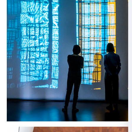
persone, lo spazio e il tempo.
“Nel tuo tempo è un incontro tra o
d’arte, visitatori e Palazzo Strozzi.
straordinario edificio rinascimental
viaggiato attraverso i secoli per acco
qui e ora, nel XXI secolo, non come
contenitore ma come co-produttore
mostra. Ognuno con le proprie espe
storie ci incontriamo nel qui e ora 
mostra”.
Olafur Eliasson