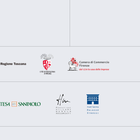
Utilizziamo i cookie per personalizzare contenuti ed annunci, pe
nostro traffico. Condividiamo inoltre informazioni sul modo in cu
analisi dei dati web, pubblicità e social media, i quali potrebb
hanno raccolto dal tuo utilizzo dei loro servizi.
Selezione
Necessari
Preferenze
del
consenso
Rifiuta
Accetta s
Sostienici
Sponsorship
Comitato dei Partner di Palazzo
Strozzi