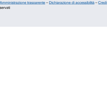
Palazzo Strozzi Foundation USA
Membership
c.