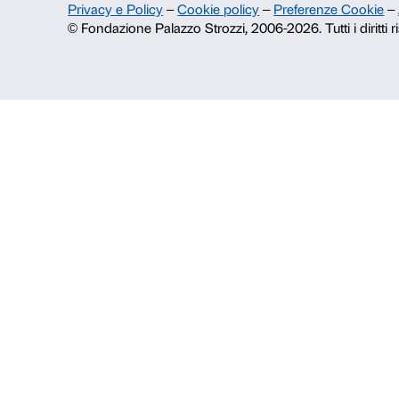
Pubblicazioni e biblioteca
Area stampa
Contatti
Info e prenotazioni
Dal lunedì al venerdì, 9.00-18.00
+39 055 26 45 155
prenotazioni@palazzostrozzi.org
Palazzo Strozzi, Piazza Strozzi s.n.
50123 Firenze