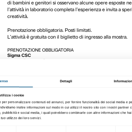
Ogni domenica a partire dal
In occasione del Natale e
proposta anche s
abato
26
gennaio 2016 dalle 10.30 a
Attraverso una speciale vis
Van Gogh, Chagall e Fonta
utilizzati dagli artisti nei lo
artista sceglie il proprio lin
espressive è il punto di par
dove, usando materiali diver
L’attività è pensata per cond