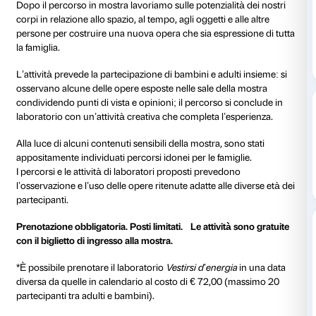
Attraverso una speciale visita pensata per adulti e ba
alcune sale della mostra
Marina Abramović. The Cle
scoprire il mondo della Performance Art.
In mostra ci prendiamo il tempo per riflettere e speri
fronte alle opere di Marina Abramović confronti e rifl
l’occasione per una condivisione di gruppo e una ri
personale. Una serie di esercizi ci portano a conoscere
un’arte che usa il corpo come principale mezzo di es
Dopo il percorso in mostra lavoriamo sulle potenzialit
corpi in relazione allo spazio, al tempo, agli oggetti e a
persone per costruire una nuova opera che sia espres
la famiglia.
L’attività prevede la partecipazione di bambini e adult