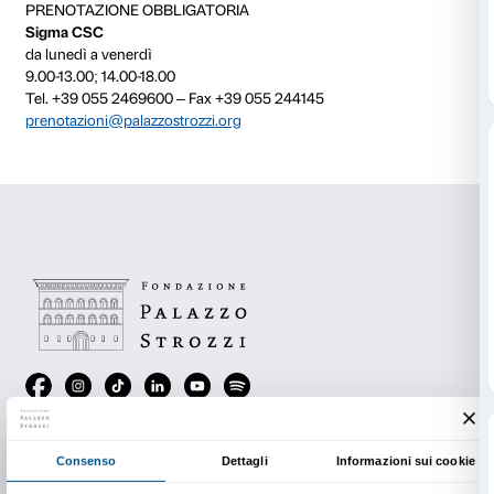
osservano alcune delle opere esposte nelle sale dell
condividendo punti di vista e opinioni; il percorso si
laboratorio con un’attività creativa che completa l’es
Alla luce di alcuni contenuti sensibili della mostra, so
appositamente individuati percorsi idonei per le famig
I percorsi e le attività di laboratori proposti prevedon
l’osservazione e l’uso delle opere ritenute adatte alle 
partecipanti.
Prenotazione obbligatoria. Posti limitati. Le attività 
con il biglietto di ingresso alla mostra.
*È possibile prenotare il laboratorio
Vestirsi d’energia
diversa da quelle in calendario al costo di € 72,00 
partecipanti tra adulti e bambini).