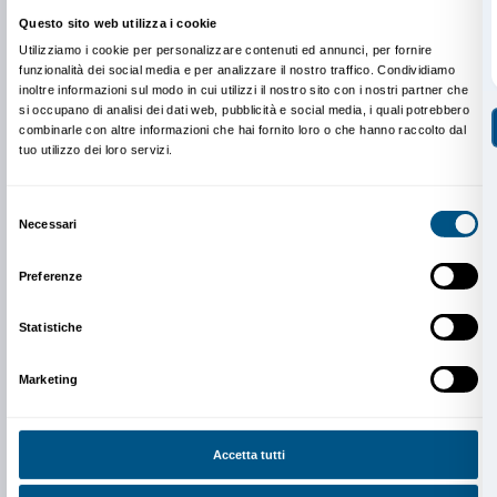
PRENOTAZIONE OBBLIGATORIA
Sigma CSC
da lunedì a venerdì
9.00-13.00; 14.00-18.00
Tel. +39 055 2469600 – Fax +39 055 244145
prenotazioni@palazzostrozzi.org